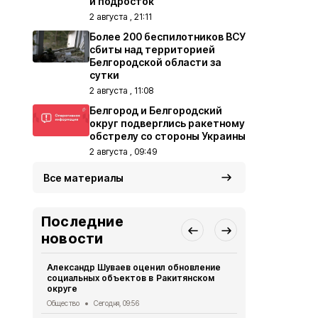
и подросток
2 августа , 21:11
Более 200 беспилотников ВСУ
сбиты над территорией
Белгородской области за
сутки
2 августа , 11:08
Белгород и Белгородский
округ подверглись ракетному
обстрелу со стороны Украины
2 августа , 09:49
Все материалы
Последние
новости
Александр Шуваев оценил обновление
Велосипедис
социальных объектов в Ракитянском
ВСУ в Грай
округе
СВО
Вчера, 1
Общество
Сегодня, 09:56
Мэр Белгор