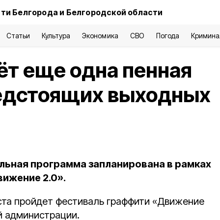
ти Белгорода и Белгородской области
Статьи
Культура
Экономика
СВО
Погода
Кримина
т еще одна пенная
редстоящих выходных
ьная программа запланирована в рамках
ижение 2.0».
густа пройдет фестиваль граффити «Движение
й администрации.