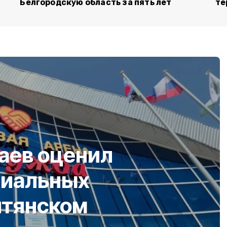
Белгородскую область за пять лет
те
аев оценил
циальных
итянском