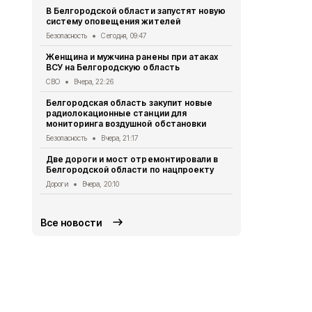
Мэр Белгор
В Белгородской области запустят новую
восстановл
систему оповещения жителей
Белгород
Вче
Безопасность
Сегодня, 09:47
В Белгород
Женщина и мужчина ранены при атаках
похитили у 
ВСУ на Белгородскую область
предлогом 
СВО
Вчера, 22:26
Криминал
Вче
Белгородская область закупит новые
Житель Шеб
радиолокационные станции для
тяжёлые ра
мониторинга воздушной обстановки
дрона
Безопасность
Вчера, 21:17
СВО
Вчера, 1
Две дороги и мост отремонтировали в
Александр 
Белгородской области по нацпроекту
Борисовског
освобожден
Дороги
Вчера, 20:10
Общество
Вч
Все новости