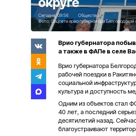
округе
Сегодня, 09:56
Общество
Фото:
Соцсети врио губернатора Белгородской
Врио губернатора побыв
а также в ФАПе в селе В
Врио губернатора Белгоро
рабочей поездки в Ракитя
социальной инфраструктур
культура и доступность м
Одним из объектов стал Ф
40 лет, а последний серь
десятилетий назад. Сейча
благоустраивают территор