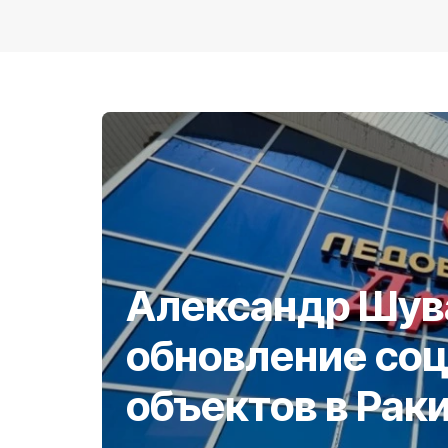
Александр Шув
обновление со
объектов в Рак