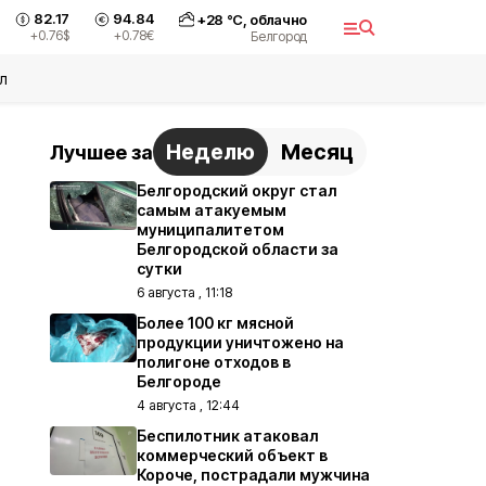
82.17
94.84
+
28
°С,
облачно
+0.76
$
+0.78
€
Белгород
л
Неделю
Месяц
Лучшее за
Белгородский округ стал
самым атакуемым
муниципалитетом
Белгородской области за
сутки
6 августа , 11:18
Более 100 кг мясной
продукции уничтожено на
полигоне отходов в
Белгороде
4 августа , 12:44
Беспилотник атаковал
коммерческий объект в
Короче, пострадали мужчина