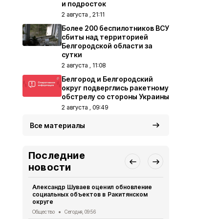
и подросток
2 августа , 21:11
Более 200 беспилотников ВСУ
сбиты над территорией
Белгородской области за
сутки
2 августа , 11:08
Белгород и Белгородский
округ подверглись ракетному
обстрелу со стороны Украины
2 августа , 09:49
Все материалы
Последние
новости
Александр Шуваев оценил обновление
Велосипедис
социальных объектов в Ракитянском
ВСУ в Грай
округе
СВО
Вчера, 1
Общество
Сегодня, 09:56