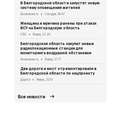
В Белгородской области запустят новую
восстановл
систему оповещения жителей
Белгород
Вче
Безопасность
Сегодня, 09:47
В Белгород
Женщина и мужчина ранены при атаках
похитили у 
ВСУ на Белгородскую область
предлогом 
СВО
Вчера, 22:26
Криминал
Вче
Белгородская область закупит новые
Житель Шеб
радиолокационные станции для
тяжёлые ра
мониторинга воздушной обстановки
дрона
Безопасность
Вчера, 21:17
СВО
Вчера, 1
Две дороги и мост отремонтировали в
Александр 
Белгородской области по нацпроекту
Борисовског
освобожден
Дороги
Вчера, 20:10
Общество
Вч
Все новости