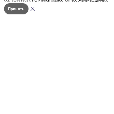
соглашаетесь с
Политикой обработки персональных данных.
Принять
Сегодня, 10:42
СВО
Фото:
max.ru/v_v_demidov
Трое мирных жителей погибли в
результате атаки БПЛА на
Белгород ночью
Ранены 25 человек, в том числе двое детей
Трое
мирных жителей погибли в результате
атаки БПЛА на
Белгород
ночью, сообщил
врио губернатора области
Александр