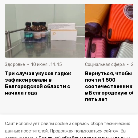
Здоровье
10 июня , 14:45
Социальная сфера
20 
Три случая укусов гадюк
Вернуться, чтобы о
зафиксировали в
почти 1 500
Белгородской области с
соотечественников
начала года
в Белгородскую обл
пять лет
Cайт использует файлы cookie и сервисы сбора технических
данных посетителей.
Продолжая пользоваться сайтом, Вы