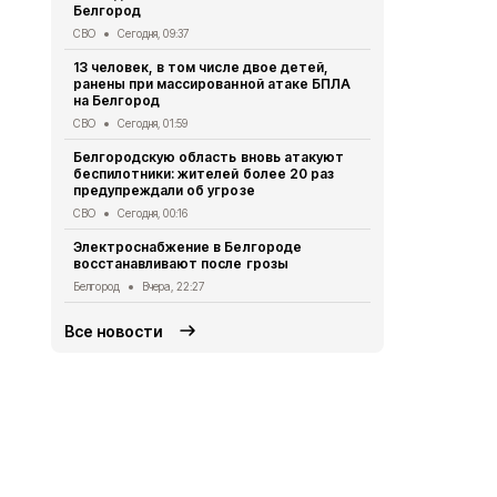
Общество
Вч
Белгород
218 белгоро
СВО
Сегодня, 09:37
августа
13 человек, в том числе двое детей,
Общество
Вч
ранены при массированной атаке БПЛА
на Белгород
Выплату пр
уже 91 студ
СВО
Сегодня, 01:59
Белгородск
Белгородскую область вновь атакуют
Социальная сфер
беспилотники: жителей более 20 раз
предупреждали об угрозе
Роспотребн
белгородца
СВО
Сегодня, 00:16
домашних з
Электроснабжение в Белгороде
Безопасность
восстанавливают после грозы
Белгород
Вчера, 22:27
Все новости