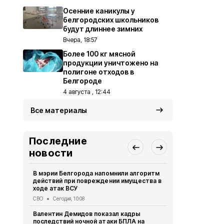
Осенние каникулы у
белгородских школьников
будут длиннее зимних
Вчера, 18:57
Более 100 кг мясной
продукции уничтожено на
полигоне отходов в
Белгороде
4 августа , 12:44
Все материалы
Последние
новости
В мэрии Белгорода напомнили алгоритм
Осенние ка
действий при повреждении имущества в
школьников 
ходе атак ВСУ
Образование
СВО
Сегодня, 10:08
В Ивне зав
Валентин Демидов показал кадры
благоустро
последствий ночной атаки БПЛА на