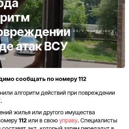
ода
оритм
повреждении
де атак ВСУ
dov
имо сообщать по номеру 112
или алгоритм действий при повреждении
.
ний жилья или другого имущества
номеру
112
или в свою
управу
. Специалисты
и составят акт, который затем передадут в