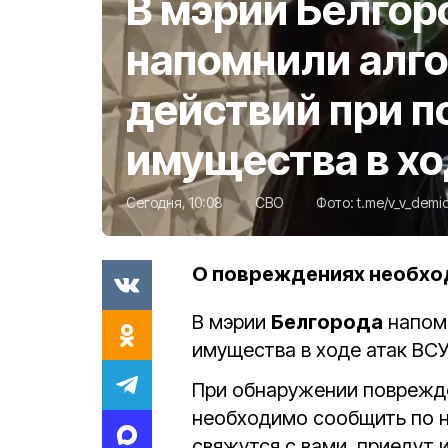
В мэрии Белгор
напомнили алг
действий при 
имущества в хо
Сегодня, 10:08
СВО
Фото:
t.me/v_v_demi
О повреждениях необход
В мэрии
Белгорода
напомн
имущества в ходе атак ВСУ
При обнаружении поврежде
необходимо сообщить по 
свяжутся с вами, приедут 