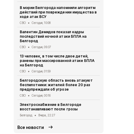
В мэрии Белгорода напомнили алгоритм
Осенние ка
действий при повреждении имущества в
школьников 
ходе атак ВСУ
Образование
СВО
Сегодня, 10:08
В Ивне зав
Валентин Демидов показал кадры
благоустро
последствий ночной атаки БПЛА на
Общество
Вч
Белгород
218 белгоро
СВО
Сегодня, 09:37
августа
13 человек, в том числе двое детей,
Общество
Вч
ранены при массированной атаке БПЛА
на Белгород
Выплату пр
уже 91 студ
СВО
Сегодня, 01:59
Белгородск
Белгородскую область вновь атакуют
Социальная сфер
беспилотники: жителей более 20 раз
предупреждали об угрозе
Роспотребн
белгородца
СВО
Сегодня, 00:16
домашних з
Электроснабжение в Белгороде
Безопасность
восстанавливают после грозы
Белгород
Вчера, 22:27
Все новости