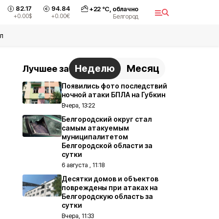
82.17
94.84
+
22
°С,
облачно
+0.00
$
+0.00
€
Белгород
л
Неделю
Месяц
Лучшее за
Появились фото последствий
ночной атаки БПЛА на Губкин
Вчера, 13:22
Белгородский округ стал
самым атакуемым
муниципалитетом
Белгородской области за
сутки
6 августа , 11:18
Десятки домов и объектов
повреждены при атаках на
Белгородскую область за
сутки
Вчера, 11:33