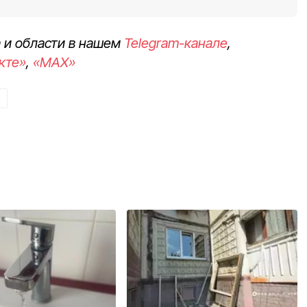
 и области в нашем
Telegram-канале
,
кте»
,
«MAX»