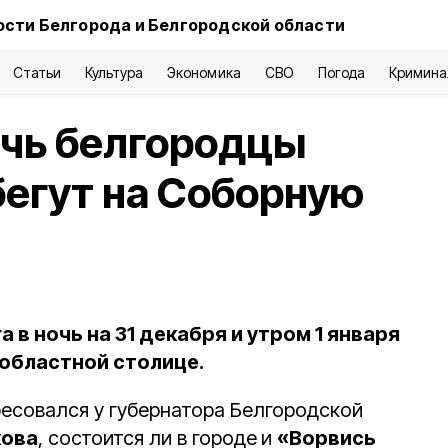
ости Белгорода и Белгородской области
Статьи
Культура
Экономика
СВО
Погода
Кримина
очь белгородцы
егут на Соборную
 в ночь на 31 декабря и утром 1 января
 областной столице.
есовался у губернатора Белгородской
кова
, состоится ли в городе
и
«Ворвись