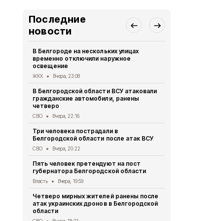
Последние
новости
В Белгороде на нескольких улицах
Автомобиль
временно отключили наружное
округа подв
освещение
дрона
ЖКХ
Вчера, 23:08
СВО
Вчера, 1
В Белгородской области ВСУ атаковали
Первый эта
гражданские автомобили, ранены
участковый
четверо
области 11 
СВО
Вчера, 22:16
Общество
Вч
Три человека пострадали в
В Белгородс
Белгородской области после атак ВСУ
атак ВСУ по
жителей
СВО
Вчера, 20:22
СВО
Вчера, 1
Пять человек претендуют на пост
губернатора Белгородской области
Водитель л
пострадал 
Власть
Вчера, 19:59
«КамАЗом» 
Четверо мирных жителей ранены после
ДТП
Вчера, 1
атак украинских дронов в Белгородской
области
В Белгородс
родились 50