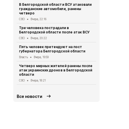
В Белгородской области ВСУ атаковали
Первый эта
гражданские автомобили, ранены
участковый
четверо
области 11 
СВО
Вчера, 22:16
Общество
Вч
Три человека пострадали в
В Белгородс
Белгородской области после атак ВСУ
атак ВСУ по
жителей
СВО
Вчера, 20:22
СВО
Вчера, 1
Пять человек претендуют на пост
губернатора Белгородской области
Водитель л
пострадал 
Власть
Вчера, 19:59
«КамАЗом» 
Четверо мирных жителей ранены после
ДТП
Вчера, 1
атак украинских дронов в Белгородской
области
В Белгородс
родились 50
СВО
Вчера, 18:21
Общество
Вч
Все новости