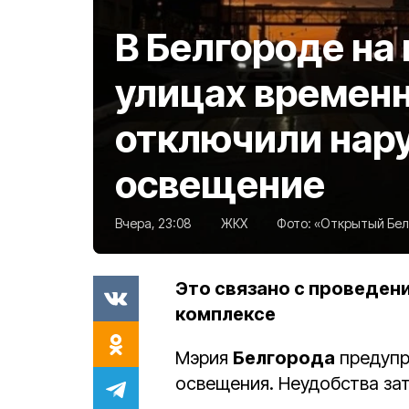
В Белгороде на
улицах времен
отключили нар
освещение
Вчера, 23:08
ЖКХ
Фото:
«Открытый Белг
Это связано с проведен
комплексе
Мэрия
Белгорода
предупр
освещения. Неудобства зат