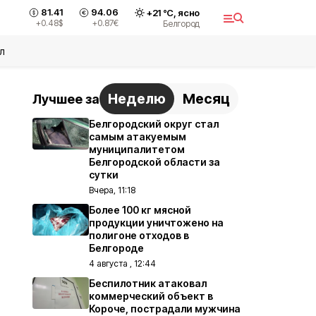
81.41
94.06
+
21
°С,
ясно
+0.48
$
+0.87
€
Белгород
л
Неделю
Месяц
Лучшее за
Белгородский округ стал
самым атакуемым
муниципалитетом
Белгородской области за
сутки
Вчера, 11:18
Более 100 кг мясной
продукции уничтожено на
полигоне отходов в
Белгороде
4 августа , 12:44
Беспилотник атаковал
коммерческий объект в
Короче, пострадали мужчина