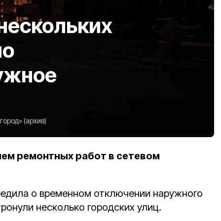
 нескольких
но
ужное
ород» (архив)
ием ремонтных работ в сетевом
едила о временном отключении наружного
ронули несколько городских улиц.