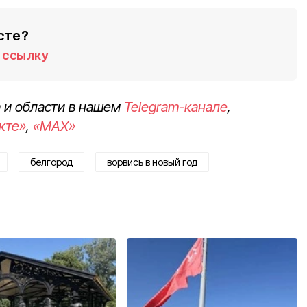
сте?
ссылку
 и области в нашем
Telegram-канале
,
кте»
,
«MAX»
белгород
ворвись в новый год