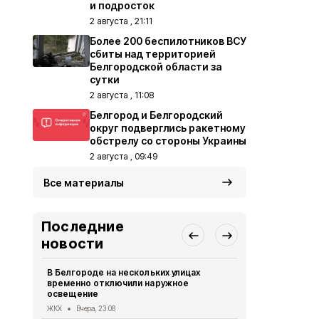
и подросток
2 августа , 21:11
Более 200 беспилотников ВСУ
сбиты над территорией
Белгородской области за
сутки
2 августа , 11:08
Белгород и Белгородский
округ подверглись ракетному
обстрелу со стороны Украины
2 августа , 09:49
Все материалы
Последние
новости
В Белгороде на нескольких улицах
Автомобиль
временно отключили наружное
округа подв
освещение
дрона
ЖКХ
Вчера, 23:08
СВО
Вчера, 1