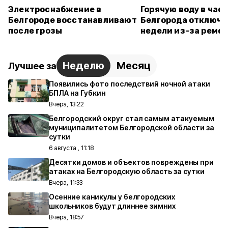
Электроснабжение в
Горячую воду в час
Белгороде восстанавливают
Белгорода отключат
после грозы
недели из-за ремон
Неделю
Месяц
Лучшее за
Появились фото последствий ночной атаки
БПЛА на Губкин
Вчера, 13:22
Белгородский округ стал самым атакуемым
муниципалитетом Белгородской области за
сутки
6 августа , 11:18
Десятки домов и объектов повреждены при
атаках на Белгородскую область за сутки
Вчера, 11:33
Осенние каникулы у белгородских
школьников будут длиннее зимних
Вчера, 18:57