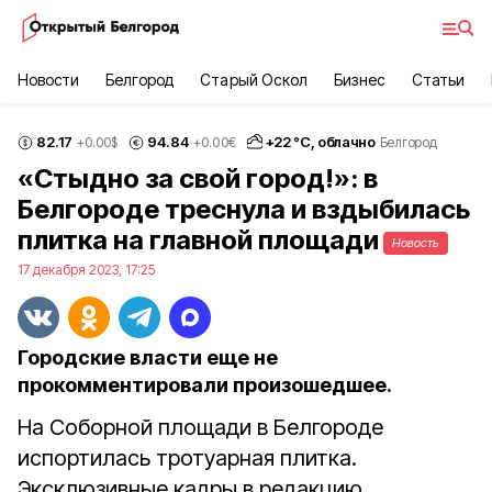
Новости
Белгород
Старый Оскол
Бизнес
Статьи
82.17
94.84
+
22
°С,
облачно
+0.00
$
+0.00
€
Белгород
«Стыдно за свой город!»: в
Белгороде треснула и вздыбилась
плитка на главной площади
Новость
17 декабря 2023, 17:25
Городские власти еще не
прокомментировали произошедшее.
На Соборной площади в Белгороде
испортилась тротуарная плитка.
Эксклюзивные кадры в редакцию