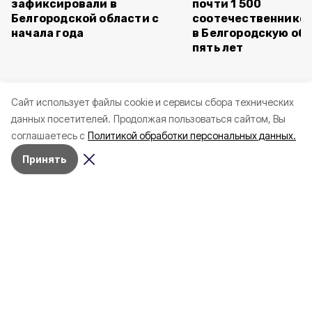
зафиксировали в
почти 1 500
Белгородской области с
соотечественников
начала года
в Белгородскую обл
пять лет
Cайт использует файлы cookie и сервисы сбора технических
данных посетителей.
Продолжая пользоваться сайтом, Вы
соглашаетесь с
Политикой обработки персональных данных.
Принять
Сегодня, 11:02
СВО
Фото:
Мужчина ранен при атаке дрона в
Грайворонском округе