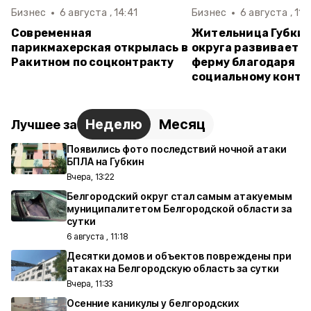
Бизнес
6 августа , 14:41
Бизнес
6 августа , 11:
Современная
Жительница Губкин
парикмахерская открылась в
округа развивает 
Ракитном по соцконтракту
ферму благодаря
социальному контр
Неделю
Месяц
Лучшее за
Появились фото последствий ночной атаки
БПЛА на Губкин
Вчера, 13:22
Белгородский округ стал самым атакуемым
муниципалитетом Белгородской области за
сутки
6 августа , 11:18
Десятки домов и объектов повреждены при
атаках на Белгородскую область за сутки
Вчера, 11:33
Осенние каникулы у белгородских