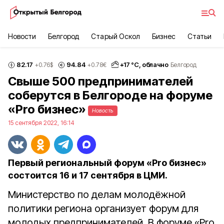
Новости
Белгород
Старый Оскол
Бизнес
Статьи
82.17
94.84
+
17
°С,
облачно
+0.76
$
+0.78
€
Белгород
Свыше 500 предпринимателей
соберутся в Белгороде на форуме
«Pro бизнес»
Новость
15 сентября 2022, 16:14
Первый региональный форум «Pro бизнес»
состоится 16 и 17 сентября в ЦМИ.
Министерство по делам молодёжной
политики региона организует форум для
молодых предпринимателей. В форуме «Pro