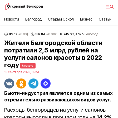
Новости
Белгород
Старый Оскол
Бизнес
Статьи
82.17
94.84
+
15
°С,
ясно
+0.00
$
+0.00
€
Белгород
Жители Белгородской области
потратили 2,5 млрд рублей на
услуги салонов красоты в 2022
году
Новость
13 сентября 2023, 09:51
Бьюти-индустрия является одним из самых
стремительно развивающихся видов услуг.
Расходы белгородцев на услуги салонов
красоты выросли в прошлом году на
14,2%
.