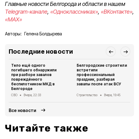
Главные новости Белгорода и области в нашем
Telegram-канале
,
«Одноклассниках»
,
«ВКонтакте»
,
«MAX»
Авторы:
Гелена Болдырева
Последние новости
Тело ещё одного
Белгородские строители
погибшего обнаружили
встретили
при разборе завалов
профессиональный
повреждённого
праздник, разбирая
беспилотником МКД в
завалы после атак ВСУ
Белгороде
СВО
Вчера, 22:33
Строительство
Вчера, 19:45
Все новости
Читайте также