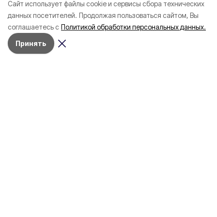
Cайт использует файлы cookie и сервисы сбора технических
Белгородской области с
соотечественников
данных посетителей.
Продолжая пользоваться сайтом, Вы
начала года
в Белгородскую обл
соглашаетесь с
Политикой обработки персональных данных.
пять лет
Принять
4 марта , 17:38
Общество
Фото:
«Открытый Белгород»
Аромасвечи, плед и
водонагреватель: Что подарить
на 8 марта белгородке?