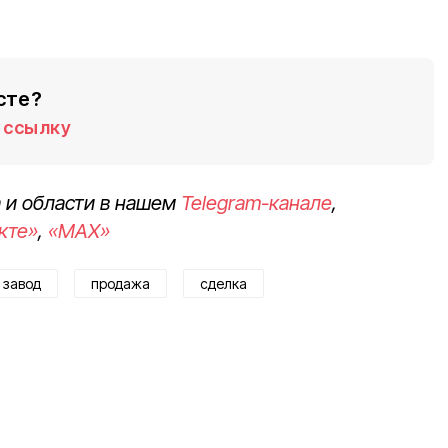
сте?
ссылку
 и области в нашем
Telegram-канале
,
кте»
,
«MAX»
 завод
продажа
сделка