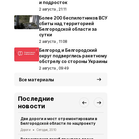
и подросток
2 августа , 21:11
Более 200 беспилотников ВСУ
сбиты над территорией
Белгородской области за
сутки
2 августа , 11:08
Белгород и Белгородский
округ подверглись ракетному
обстрелу со стороны Украины
2 августа , 09:49
Все материалы
Последние
новости
Две дороги и мост отремонтировали в
Александр 
Белгородской области по нацпроекту
Борисовског
освобожден
Дороги
Сегодня, 20:10
Общество
Се