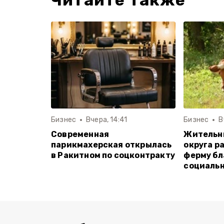
Читайте также
Бизнес
Вчера, 14:41
Бизнес
В
Современная
Жительн
парикмахерская открылась
округа р
в Ракитном по соцконтракту
ферму бл
социальн