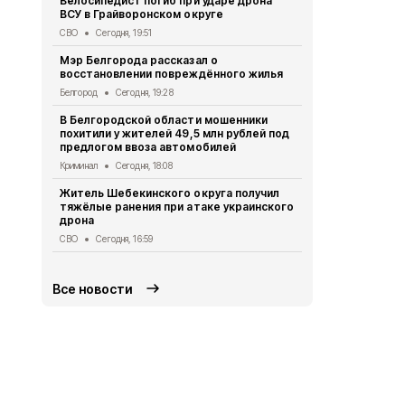
Велосипедист погиб при ударе дрона
ВСУ в Грайворонском округе
В выходные
аномальная
СВО
Сегодня, 19:51
Погода
Сегод
Мэр Белгорода рассказал о
восстановлении повреждённого жилья
Белгородск
лечить тяж
Белгород
Сегодня, 19:28
совместно 
В Белгородской области мошенники
СВО
Сегодня
похитили у жителей 49,5 млн рублей под
предлогом ввоза автомобилей
Ещё четвер
результате 
Криминал
Сегодня, 18:08
СВО
Сегодня
Житель Шебекинского округа получил
тяжёлые ранения при атаке украинского
Александр 
дрона
Грайворона
города
СВО
Сегодня, 16:59
Общество
Се
Все новости