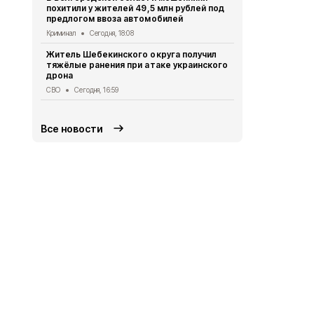
похитили у жителей 49,5 млн рублей под
предлогом ввоза автомобилей
Ещё четвер
результате 
Криминал
Сегодня, 18:08
СВО
Сегодня
Житель Шебекинского округа получил
тяжёлые ранения при атаке украинского
Александр 
дрона
Грайворона
города
СВО
Сегодня, 16:59
Общество
Се
Все новости