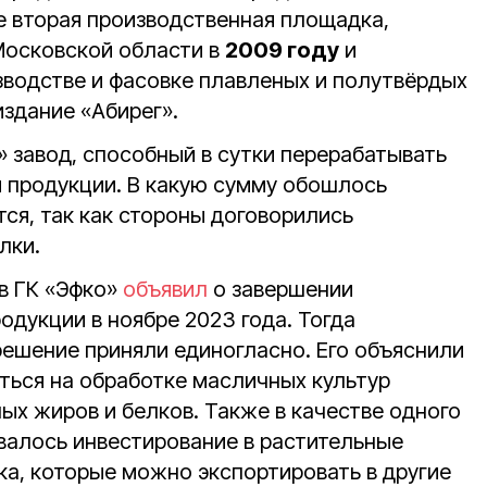
е вторая производственная площадка,
Московской области в
2009 году
и
зводстве и фасовке плавленых и полутвёрдых
издание «Абирег».
» завод, способный в сутки перерабатывать
продукции. В какую сумму обошлось
ся, так как стороны договорились
лки.
в ГК «Эфко»
объявил
о завершении
дукции в ноябре 2023 года. Тогда
решение приняли единогласно. Его объяснили
ься на обработке масличных культур
ых жиров и белков. Также в качестве одного
валось инвестирование в растительные
ка, которые можно экспортировать в другие