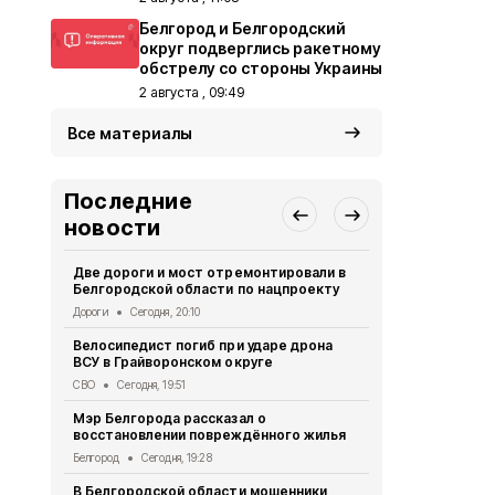
Белгород и Белгородский
округ подверглись ракетному
обстрелу со стороны Украины
2 августа , 09:49
Все материалы
Последние
новости
Две дороги и мост отремонтировали в
Александр 
Белгородской области по нацпроекту
Борисовског
освобожден
Дороги
Сегодня, 20:10
Общество
Се
Велосипедист погиб при ударе дрона
ВСУ в Грайворонском округе
В выходные
аномальная
СВО
Сегодня, 19:51
Погода
Сегод
Мэр Белгорода рассказал о
восстановлении повреждённого жилья
Белгородск
лечить тяж
Белгород
Сегодня, 19:28
совместно 
В Белгородской области мошенники
СВО
Сегодня