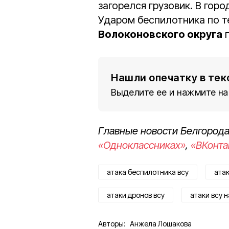
загорелся грузовик. В гор
Ударом беспилотника по т
Волоконовского округа
п
Нашли опечатку в тек
Выделите ее и нажмите на
Главные новости Белгорода
«Одноклассниках»
,
«ВКонта
атака беспилотника всу
ата
атаки дронов всу
атаки всу 
Авторы:
Анжела Лошакова