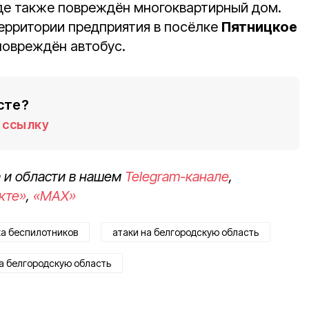
оде также повреждён многоквартирный дом.
ерритории предприятия в посёлке
Пятницкое
овреждён автобус.
сте?
ссылку
 и области в нашем
Telegram-канале
,
кте»
,
«MAX»
ка беспилотников
атаки на белгородскую область
на белгородскую область