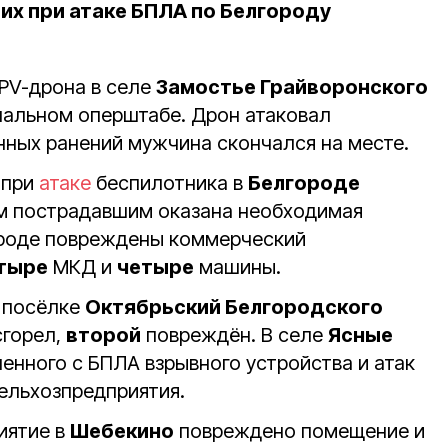
х при атаке БПЛА по Белгороду
FPV-дрона в селе
Замостье Грайворонского
ональном оперштабе.
Дрон атаковал
нных ранений мужчина скончался на месте.
 при
атаке
беспилотника в
Белгороде
ем пострадавшим оказана необходимая
ороде повреждены коммерческий
тыре
МКД и
четыре
машины.
в посёлке
Октябрьский Белгородского
сгорел,
второй
повреждён. В селе
Ясные
енного с БПЛА взрывного устройства и атак
сельхозпредприятия.
иятие в
Шебекино
повреждено помещение и