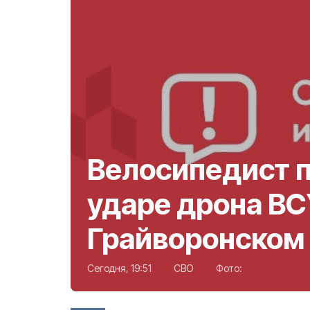
Велосипедист п
ударе дрона ВС
Грайворонском 
Сегодня, 19:51
СВО
Фото: