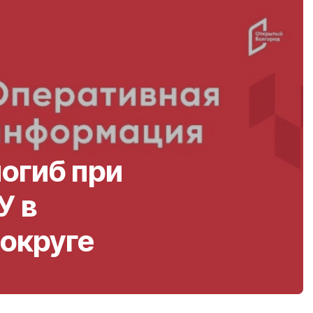
огиб при
У в
округе