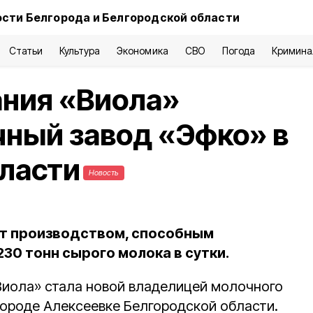
сти Белгорода и Белгородской области
Статьи
Культура
Экономика
СВО
Погода
Кримина
ания «Виола»
ный завод «Эфко» в
ласти
Новость
ет производством, способным
30 тонн сырого молока в сутки.
Виола» стала новой владелицей молочного
городе Алексеевке Белгородской области.