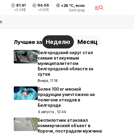
81.41
94.06
+
28
°С,
ясно
+0.48
$
+0.87
€
Белгород
л
Неделю
Месяц
Лучшее за
Белгородский округ стал
самым атакуемым
муниципалитетом
Белгородской области за
сутки
Вчера, 11:18
Более 100 кг мясной
продукции уничтожено на
полигоне отходов в
Белгороде
4 августа , 12:44
Беспилотник атаковал
коммерческий объект в
Короче, пострадали мужчина