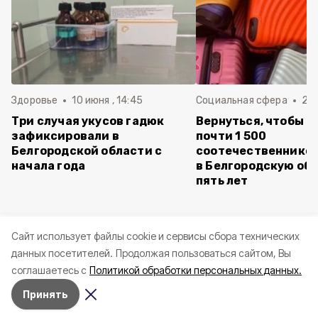
Здоровье
10 июня , 14:45
Социальная сфера
20 
Три случая укусов гадюк
Вернуться, чтобы о
зафиксировали в
почти 1 500
Белгородской области с
соотечественников
начала года
в Белгородскую обл
пять лет
Cайт использует файлы cookie и сервисы сбора технических
данных посетителей.
Продолжая пользоваться сайтом, Вы
соглашаетесь с
Политикой обработки персональных данных.
Принять