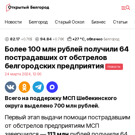
Новости
Белгород
Старый Оскол
Бизнес
Статьи
82.17
94.84
+
27
°С,
облачно
+0.76
$
+0.78
€
Белгород
Более 100 млн рублей получили 64
пострадавших от обстрелов
белгородских предприятия
Новость
24 марта 2024, 12:00
Всего на поддержку МСП Шебекинского
округа выделено 700 млн рублей.
Первый этап выдачи помощи пострадавшим
от обстрелов предприятиям МСП
завершился —
113 млн
рублей получили 64