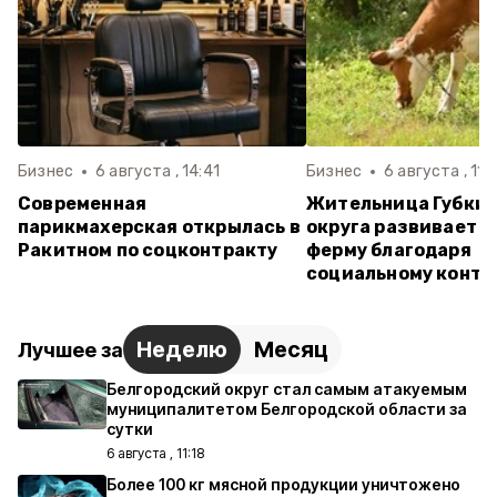
Бизнес
6 августа , 14:41
Бизнес
6 августа , 11:
Современная
Жительница Губкин
парикмахерская открылась в
округа развивает 
Ракитном по соцконтракту
ферму благодаря
социальному контр
Неделю
Месяц
Лучшее за
Белгородский округ стал самым атакуемым
муниципалитетом Белгородской области за
сутки
6 августа , 11:18
Более 100 кг мясной продукции уничтожено