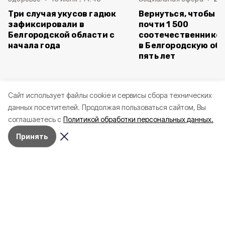
Три случая укусов гадюк
Вернуться, чтобы о
зафиксировали в
почти 1 500
Белгородской области с
соотечественников
начала года
в Белгородскую обл
пять лет
Cайт использует файлы cookie и сервисы сбора технических
данных посетителей.
Продолжая пользоваться сайтом, Вы
соглашаетесь с
Политикой обработки персональных данных.
Принять
Сегодня, 18:57
Образование
Фото:
«Открытый Белгород»
Осенние каникулы у белгородских