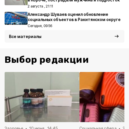
2 августа , 21:11
Александр Шуваев оценил обновление
социальных объектов в Ракитянском округе
Сегодня, 09:56
Все материалы
Выбор редакции
Здоровье
10 июня , 14:45
Социальная сфера
20 