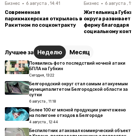
Бизнес
6 августа , 14:41
Бизнес
6 августа , 11:
Современная
Жительница Губкин
парикмахерская открылась в
округа развивает 
Ракитном по соцконтракту
ферму благодаря
социальному контр
Неделю
Месяц
Лучшее за
Появились фото последствий ночной атаки
БПЛА на Губкин
Сегодня, 13:22
Белгородский округ стал самым атакуемым
муниципалитетом Белгородской области за
сутки
6 августа , 11:18
Более 100 кг мясной продукции уничтожено
на полигоне отходов в Белгороде
4 августа , 12:44
Беспилотник атаковал коммерческий объект
в Короче, пострадали мужчина и подросток