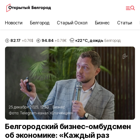
Новости
Белгород
Старый Оскол
Бизнес
Статьи
82.17
94.84
+
22
°С,
дождь
+0.76
$
+0.78
€
Белгород
25 декабря 2025, 12:59
Бизнес
Фото:
Telegram-канал «Епачинцев»
Белгородский бизнес-омбудсмен
об экономике: «Каждый раз