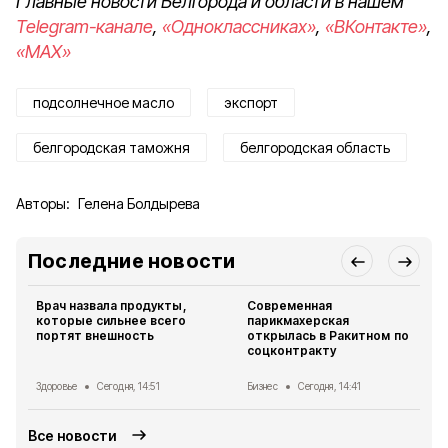
Главные новости Белгорода и области в нашем
Telegram-канале
,
«Одноклассниках»
,
«ВКонтакте»
,
«MAX»
подсолнечное масло
экспорт
белгородская таможня
белгородская область
Авторы:
Гелена Болдырева
Последние новости
Врач назвала продукты,
Современная
которые сильнее всего
парикмахерская
портят внешность
открылась в Ракитном по
соцконтракту
Здоровье
Сегодня, 14:51
Бизнес
Сегодня, 14:41
Все новости