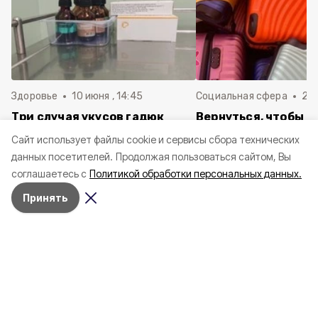
Здоровье
10 июня , 14:45
Социальная сфера
20 
Три случая укусов гадюк
Вернуться, чтобы о
зафиксировали в
почти 1 500
Cайт использует файлы cookie и сервисы сбора технических
Белгородской области с
соотечественников
данных посетителей.
Продолжая пользоваться сайтом, Вы
начала года
в Белгородскую обл
соглашаетесь с
Политикой обработки персональных данных.
пять лет
Принять