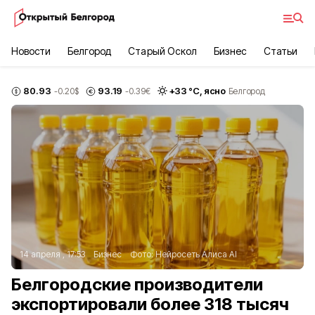
Новости
Белгород
Старый Оскол
Бизнес
Статьи
80.93
93.19
+
33
°С,
ясно
-0.20
$
-0.39
€
Белгород
14 апреля , 17:53
Бизнес
Фото:
Нейросеть Алиса AI
Белгородские производители
экспортировали более 318 тысяч