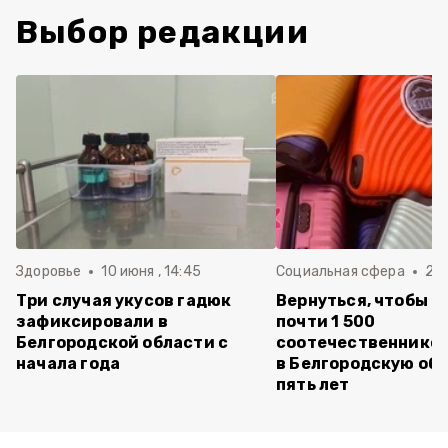
Выбор редакции
Здоровье
10 июня , 14:45
Социальная сфера
20 
Три случая укусов гадюк
Вернуться, чтобы о
зафиксировали в
почти 1 500
Белгородской области с
соотечественников
начала года
в Белгородскую обл
пять лет