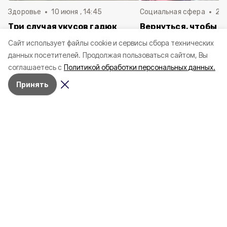
Здоровье
10 июня , 14:45
Социальная сфера
20 
Три случая укусов гадюк
Вернуться, чтобы о
зафиксировали в
почти 1 500
Cайт использует файлы cookie и сервисы сбора технических
Белгородской области с
соотечественников
данных посетителей.
Продолжая пользоваться сайтом, Вы
начала года
в Белгородскую обл
соглашаетесь с
Политикой обработки персональных данных.
пять лет
Принять
4 марта , 17:38
Общество
Фото:
«Открытый Белгород»