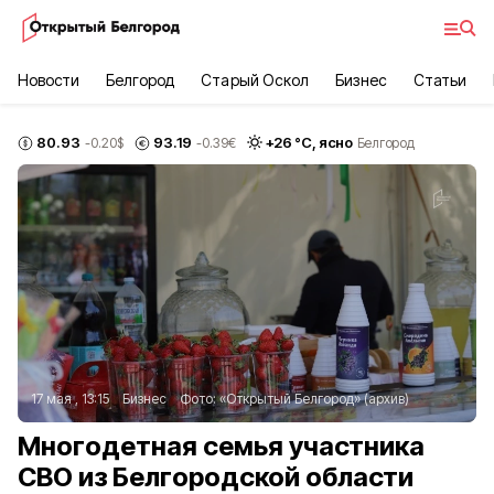
Новости
Белгород
Старый Оскол
Бизнес
Статьи
80.93
93.19
+
26
°С,
ясно
-0.20
$
-0.39
€
Белгород
17 мая , 13:15
Бизнес
Фото:
«Открытый Белгород» (архив)
Многодетная семья участника
СВО из Белгородской области