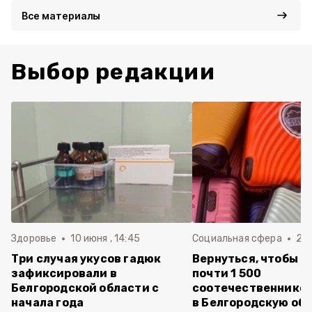
Все материалы
Выбор редакции
Здоровье
10 июня , 14:45
Социальная сфера
20 
Три случая укусов гадюк
Вернуться, чтобы о
зафиксировали в
почти 1 500
Белгородской области с
соотечественников
начала года
в Белгородскую обл