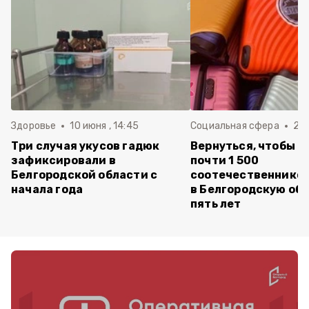
Здоровье
10 июня , 14:45
Социальная сфера
20 
Три случая укусов гадюк
Вернуться, чтобы о
зафиксировали в
почти 1 500
Белгородской области с
соотечественников
начала года
в Белгородскую обл
пять лет