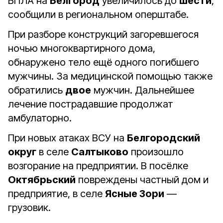
БПЛА на
Белгород
увеличилось до
шести
,
сообщили в региональном оперштабе.
При разборе конструкций загоревшегося
ночью многоквартирного дома,
обнаружено тело ещё одного погибшего
мужчины. За медицинской помощью также
обратились
двое
мужчин. Дальнейшее
лечение пострадавшие продолжат
амбулаторно.
При новых атаках ВСУ на
Белгородский
округ
в селе
Салтыково
произошло
возгорание на предприятии. В посёлке
Октябрьский
повреждены частный дом и
предприятие, в селе
Ясные Зори
—
грузовик.