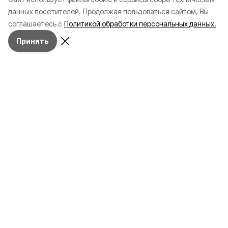
Белгородской области с
соотечественников
данных посетителей.
Продолжая пользоваться сайтом, Вы
начала года
в Белгородскую обл
соглашаетесь с
Политикой обработки персональных данных.
пять лет
Принять
4 марта , 17:38
Общество
Фото:
«Открытый Белгород»
Аромасвечи, плед и
водонагреватель: Что подарить
на 8 марта белгородке?