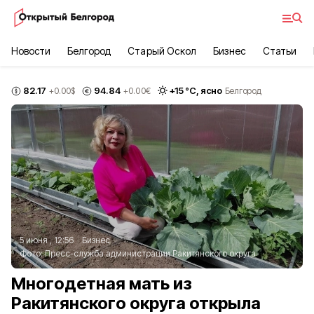
Новости
Белгород
Старый Оскол
Бизнес
Статьи
82.17
94.84
+
15
°С,
ясно
+0.00
$
+0.00
€
Белгород
5 июня , 12:56
Бизнес
Фото:
Пресс-служба администрации Ракитянского округа
Многодетная мать из
Ракитянского округа открыла