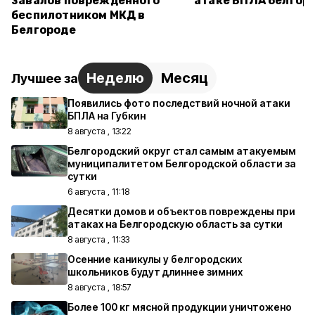
завалов повреждённого
атаке БПЛА белгор
беспилотником МКД в
Белгороде
Неделю
Месяц
Лучшее за
Появились фото последствий ночной атаки
БПЛА на Губкин
8 августа , 13:22
Белгородский округ стал самым атакуемым
муниципалитетом Белгородской области за
сутки
6 августа , 11:18
Десятки домов и объектов повреждены при
атаках на Белгородскую область за сутки
8 августа , 11:33
Осенние каникулы у белгородских
школьников будут длиннее зимних
8 августа , 18:57
Более 100 кг мясной продукции уничтожено