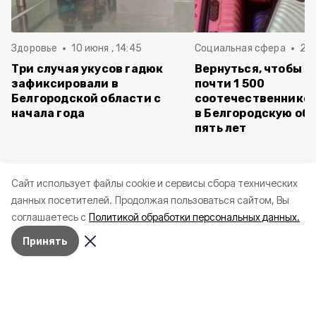
Здоровье
10 июня , 14:45
Социальная сфера
20 
Три случая укусов гадюк
Вернуться, чтобы о
зафиксировали в
почти 1 500
Белгородской области с
соотечественников
начала года
в Белгородскую обл
пять лет
Cайт использует файлы cookie и сервисы сбора технических
данных посетителей.
Продолжая пользоваться сайтом, Вы
соглашаетесь с
Политикой обработки персональных данных.
Принять