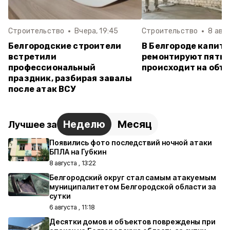
Строительство
Вчера, 19:45
Строительство
8 авгу
Белгородские строители
В Белгороде капит
встретили
ремонтируют пять ш
профессиональный
происходит на объ
праздник, разбирая завалы
после атак ВСУ
Неделю
Месяц
Лучшее за
Появились фото последствий ночной атаки
БПЛА на Губкин
8 августа , 13:22
Белгородский округ стал самым атакуемым
муниципалитетом Белгородской области за
сутки
6 августа , 11:18
Десятки домов и объектов повреждены при