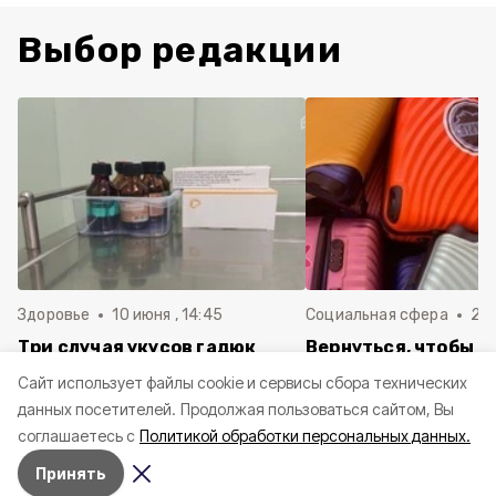
Выбор редакции
Здоровье
10 июня , 14:45
Социальная сфера
20 
Три случая укусов гадюк
Вернуться, чтобы о
зафиксировали в
почти 1 500
Cайт использует файлы cookie и сервисы сбора технических
Белгородской области с
соотечественников
данных посетителей.
Продолжая пользоваться сайтом, Вы
начала года
в Белгородскую обл
соглашаетесь с
Политикой обработки персональных данных.
пять лет
Принять