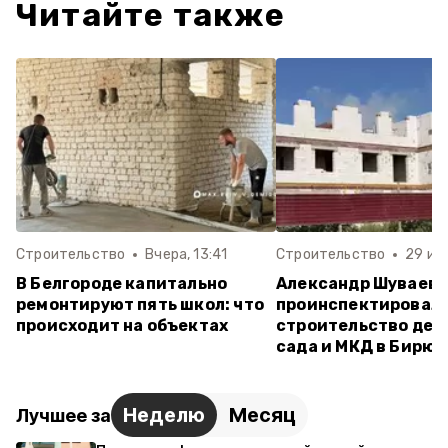
Читайте также
Строительство
Вчера, 13:41
Строительство
29 июл
В Белгороде капитально
Александр Шуваев
ремонтируют пять школ: что
проинспектировал
происходит на объектах
строительство дет
сада и МКД в Бирюч
Неделю
Месяц
Лучшее за