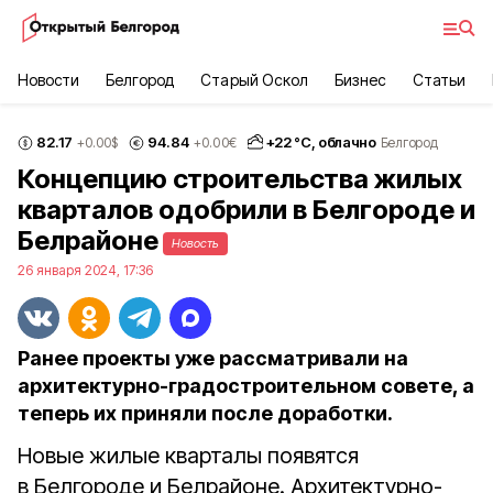
Новости
Белгород
Старый Оскол
Бизнес
Статьи
82.17
94.84
+
22
°С,
облачно
+0.00
$
+0.00
€
Белгород
Концепцию строительства жилых
кварталов одобрили в Белгороде и
Белрайоне
Новость
26 января 2024, 17:36
Ранее проекты уже рассматривали на
архитектурно-градостроительном совете, а
теперь их приняли после доработки.
Новые жилые кварталы появятся
в Белгороде и Белрайоне. Архитектурно-