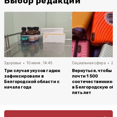
Выбор редакции
Здоровье
10 июня , 14:45
Социальная сфера
20 
Три случая укусов гадюк
Вернуться, чтобы о
зафиксировали в
почти 1 500
Белгородской области с
соотечественников
начала года
в Белгородскую обл
пять лет