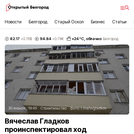
Новости
Белгород
Старый Оскол
Бизнес
Статьи
82.17
94.84
+
24
°С,
облачно
+0.76
$
+0.78
€
Белгород
30 января , 19:45
Строительство
Фото:
t.me/vvgladkov
Вячеслав Гладков
проинспектировал ход