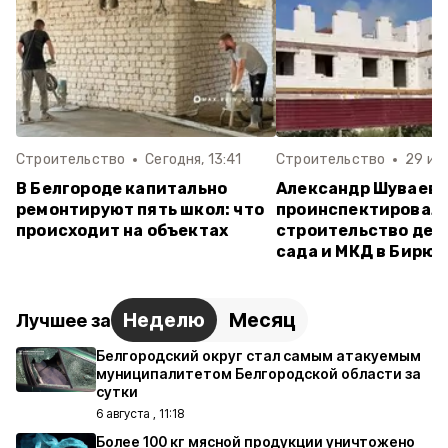
Строительство
Сегодня, 13:41
Строительство
29 июл
В Белгороде капитально
Александр Шуваев
ремонтируют пять школ: что
проинспектировал
происходит на объектах
строительство дет
сада и МКД в Бирюч
Неделю
Месяц
Лучшее за
Белгородский округ стал самым атакуемым
муниципалитетом Белгородской области за
сутки
6 августа , 11:18
Более 100 кг мясной продукции уничтожено