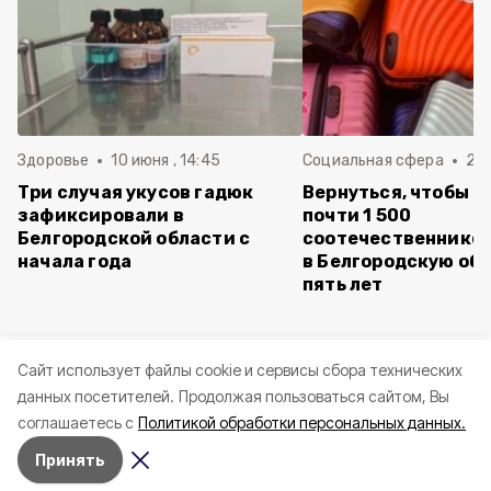
Здоровье
10 июня , 14:45
Социальная сфера
20 
Три случая укусов гадюк
Вернуться, чтобы о
зафиксировали в
почти 1 500
Белгородской области с
соотечественников
начала года
в Белгородскую обл
пять лет
Cайт использует файлы cookie и сервисы сбора технических
данных посетителей.
Продолжая пользоваться сайтом, Вы
соглашаетесь с
Политикой обработки персональных данных.
Принять