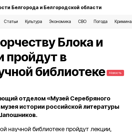
ости Белгорода и Белгородской области
Статьи
Культура
Экономика
СВО
Погода
Кримина
орчеству Блока и
и пройдут в
учной библиотеке
Новость
ующий отделом «Музей Серебряного
 музея истории российской литературы
 Шапошников.
ной научной библиотеке пройдут лекции,