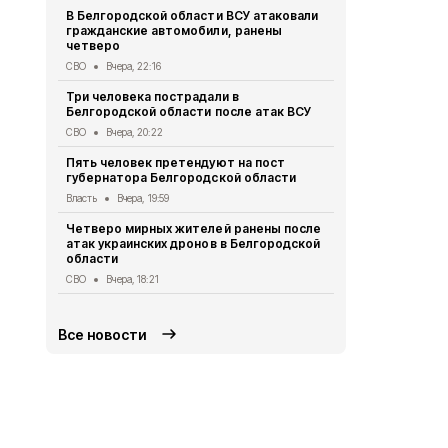
В Белгородской области ВСУ атаковали
Первый эта
гражданские автомобили, ранены
участковый
четверо
области 11 
СВО
Вчера, 22:16
Общество
Вч
Три человека пострадали в
В Белгородс
Белгородской области после атак ВСУ
атак ВСУ по
жителей
СВО
Вчера, 20:22
СВО
Вчера, 1
Пять человек претендуют на пост
губернатора Белгородской области
Водитель л
пострадал 
Власть
Вчера, 19:59
«КамАЗом» 
Четверо мирных жителей ранены после
ДТП
Вчера, 1
атак украинских дронов в Белгородской
области
В Белгородс
родились 50
СВО
Вчера, 18:21
Общество
Вч
Все новости