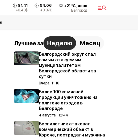
81.41
94.06
+
21
°С,
ясно
+0.48
$
+0.87
€
Белгород
л
Неделю
Месяц
Лучшее за
Белгородский округ стал
самым атакуемым
муниципалитетом
Белгородской области за
сутки
Вчера, 11:18
Более 100 кг мясной
продукции уничтожено на
полигоне отходов в
Белгороде
4 августа , 12:44
Беспилотник атаковал
коммерческий объект в
Короче, пострадали мужчина