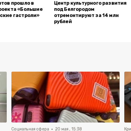
ртов прошло в
Центр культурного развития
роекта «Большие
под Белгородом
ские гастроли»
отремонтируют за 14 млн
рублей
Социальная сфера
20 мая , 15:38
Кр