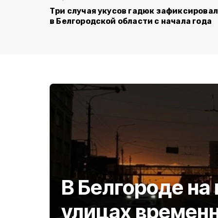
Три случая укусов гадюк зафиксирова
в Белгородской области с начала года
В Белгороде на
улицах времен