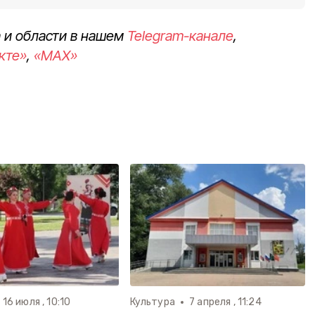
 и области в нашем
Telegram-канале
,
кте»
,
«MAX»
16 июля , 10:10
Культура
7 апреля , 11:24