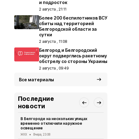
и подросток
2 августа , 21:11
Более 200 беспилотников ВСУ
сбиты над территорией
Белгородской области за
сутки
2 августа , 11:08
Белгород и Белгородский
округ подверглись ракетному
обстрелу со стороны Украины
2 августа , 09:49
Все материалы
Последние
новости
В Белгороде на нескольких улицах
Автомобиль
временно отключили наружное
округа подв
освещение
дрона
ЖКХ
Вчера, 23:08
СВО
Вчера, 1