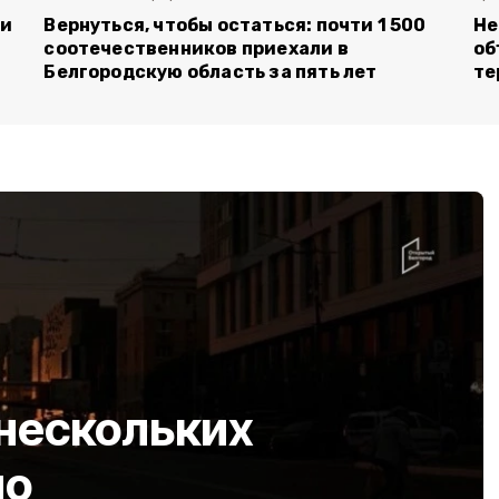
ли
Вернуться, чтобы остаться: почти 1 500
Не
соотечественников приехали в
об
Белгородскую область за пять лет
те
 нескольких
но