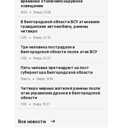
временно отключили наружное
округа подв
освещение
дрона
ЖКХ
Вчера, 23:08
СВО
Вчера, 1
В Белгородской области ВСУ атаковали
Первый эта
гражданские автомобили, ранены
участковый
четверо
области 11 
СВО
Вчера, 22:16
Общество
Вч
Три человека пострадали в
В Белгородс
Белгородской области после атак ВСУ
атак ВСУ по
жителей
СВО
Вчера, 20:22
СВО
Вчера, 1
Пять человек претендуют на пост
губернатора Белгородской области
Водитель л
пострадал 
Власть
Вчера, 19:59
«КамАЗом» 
Четверо мирных жителей ранены после
ДТП
Вчера, 1
атак украинских дронов в Белгородской
области
В Белгородс
родились 50
СВО
Вчера, 18:21
Общество
Вч
Все новости