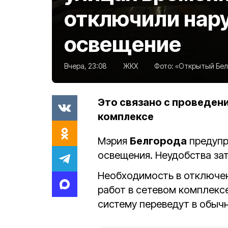
отключили нар
освещение
Вчера, 23:08
ЖКХ
Фото:
«Открытый Белг
Это связано с проведен
комплексе
Мэрия
Белгорода
предупр
освещения. Неудобства зат
Необходимость в отключен
работ в сетевом комплексе
систему переведут в обыч