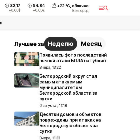
82.17
94.84
+
22
°С,
облачно
+0.00
$
+0.00
€
Белгород
л
Неделю
Месяц
Лучшее за
Появились фото последствий
ночной атаки БПЛА на Губкин
Вчера, 13:22
Белгородский округ стал
самым атакуемым
муниципалитетом
Белгородской области за
сутки
6 августа , 11:18
Десятки домов и объектов
повреждены при атаках на
Белгородскую область за
сутки
Вчера, 11:33