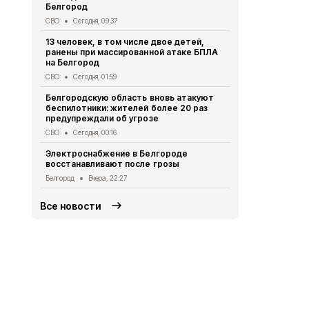
Общество
Вч
Белгород
218 белгоро
СВО
Сегодня, 09:37
августа
13 человек, в том числе двое детей,
Общество
Вч
ранены при массированной атаке БПЛА
на Белгород
Выплату пр
уже 91 студ
СВО
Сегодня, 01:59
Белгородск
Белгородскую область вновь атакуют
Социальная сфер
беспилотники: жителей более 20 раз
предупреждали об угрозе
Роспотребн
белгородца
СВО
Сегодня, 00:16
домашних з
Электроснабжение в Белгороде
Безопасность
восстанавливают после грозы
Белгород
Вчера, 22:27
Все новости