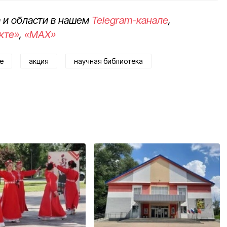
 и области в нашем
Telegram-канале
,
кте»
,
«MAX»
е
акция
научная библиотека