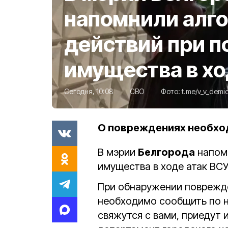
напомнили алг
действий при 
имущества в хо
Сегодня, 10:08
СВО
Фото:
t.me/v_v_demi
О повреждениях необход
В мэрии
Белгорода
напомн
имущества в ходе атак ВСУ
При обнаружении поврежде
необходимо сообщить по 
свяжутся с вами, приедут 