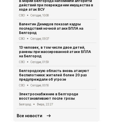
В мэрии Белгорода напомнили алгоритм
Осенние ка
действий при повреждении имущества в
школьников 
ходе атак ВСУ
Образование
СВО
Сегодня, 10:08
В Ивне зав
Валентин Демидов показал кадры
благоустро
последствий ночной атаки БПЛА на
Общество
Вч
Белгород
218 белгоро
СВО
Сегодня, 09:37
августа
13 человек, в том числе двое детей,
Общество
Вч
ранены при массированной атаке БПЛА
на Белгород
Выплату пр
уже 91 студ
СВО
Сегодня, 01:59
Белгородск
Белгородскую область вновь атакуют
Социальная сфер
беспилотники: жителей более 20 раз
предупреждали об угрозе
Роспотребн
белгородца
СВО
Сегодня, 00:16
домашних з
Электроснабжение в Белгороде
Безопасность
восстанавливают после грозы
Белгород
Вчера, 22:27
Все новости