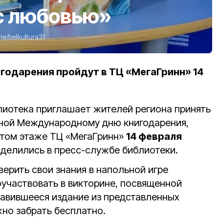
с любовью»
me/belkultura31
годарения пройдут в ТЦ «МегаГринн» 14
лиотека приглашает жителей региона принять
нной Международному дню книгодарения,
ртом этаже ТЦ «МегаГринн»
14 февраля
оделились в пресс-службе библиотеки.
ерить свои знания в напольной игре
оучаствовать в викторине, посвященной
равившееся издание из представленных
но забрать бесплатно.