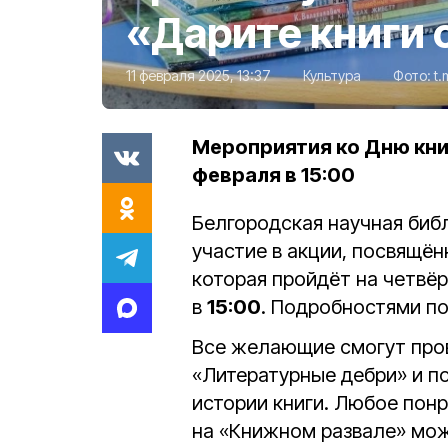
«Дарите книги 
11 февраля 2025, 13:37
Культура
Фото:
t.
Мероприятия ко Дню кни
февраля в 15:00
Белгородская научная биб
участие в акции, посвящё
которая пройдёт на четвё
в
15:00
. Подробностями п
Все желающие смогут пров
«Литературные дебри» и п
истории книги. Любое пон
на «Книжном развале» мож