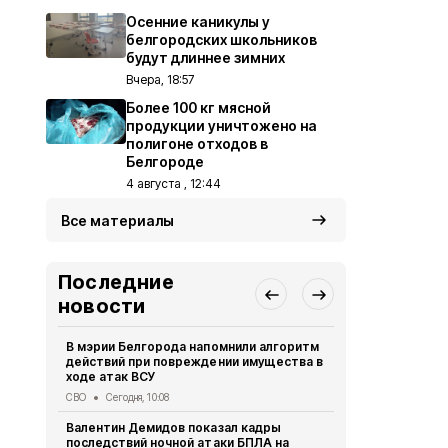
Осенние каникулы у
белгородских школьников
будут длиннее зимних
Вчера, 18:57
Более 100 кг мясной
продукции уничтожено на
полигоне отходов в
Белгороде
4 августа , 12:44
Все материалы
Последние
новости
В мэрии Белгорода напомнили алгоритм
Осенние ка
действий при повреждении имущества в
школьников 
ходе атак ВСУ
Образование
СВО
Сегодня, 10:08
В Ивне зав
Валентин Демидов показал кадры
благоустро
последствий ночной атаки БПЛА на