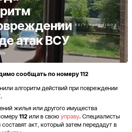
оритм
повреждении
де атак ВСУ
dov
имо сообщать по номеру 112
или алгоритм действий при повреждении
.
ний жилья или другого имущества
номеру
112
или в свою
управу
. Специалисты
и составят акт, который затем передадут в