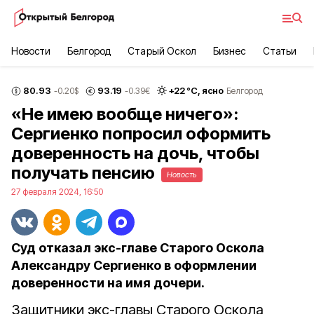
Новости
Белгород
Старый Оскол
Бизнес
Статьи
80.93
93.19
+
22
°С,
ясно
-0.20
$
-0.39
€
Белгород
«Не имею вообще ничего»:
Сергиенко попросил оформить
доверенность на дочь, чтобы
получать пенсию
Новость
27 февраля 2024, 16:50
Суд отказал экс-главе Старого Оскола
Александру Сергиенко в оформлении
доверенности на имя дочери.
Защитники экс-главы Старого Оскола