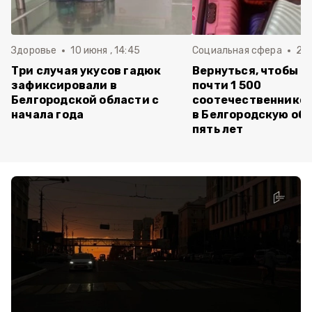
Здоровье
10 июня , 14:45
Социальная сфера
20 
Три случая укусов гадюк
Вернуться, чтобы о
зафиксировали в
почти 1 500
Белгородской области с
соотечественников
начала года
в Белгородскую обл
пять лет