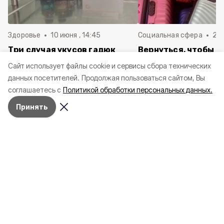
Здоровье
10 июня , 14:45
Социальная сфера
20 
Три случая укусов гадюк
Вернуться, чтобы о
зафиксировали в
почти 1 500
Cайт использует файлы cookie и сервисы сбора технических
Белгородской области с
соотечественников
данных посетителей.
Продолжая пользоваться сайтом, Вы
начала года
в Белгородскую обл
соглашаетесь с
Политикой обработки персональных данных.
пять лет
Принять