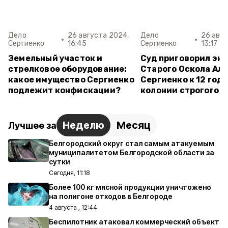
Дело
26 августа 2024,
Дело
26 авгу
Сергиенко
16:45
Сергиенко
13:17
Земельный участок и
Суд приговорил эк
стрелковое оборудование:
Старого Оскола Ал
какое имущество Сергиенко
Сергиенко к 12 год
подлежит конфискации?
колонии строгого 
Неделю
Месяц
Лучшее за
Белгородский округ стал самым атакуемым
муниципалитетом Белгородской области за
сутки
Сегодня, 11:18
Более 100 кг мясной продукции уничтожено
на полигоне отходов в Белгороде
4 августа , 12:44
Беспилотник атаковал коммерческий объект