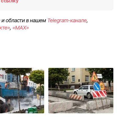
ссылку
 и области в нашем
Telegram-канале
,
кте»
,
«MAX»