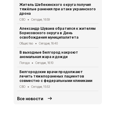
Александр 
Житель Шебекинского округа получил
Грайворона
тяжёлые ранения при атаке украинского
города
дрона
Общество
Се
СВО
Сегодня, 16:59
Минтранс п
Александр Шуваев обратился к жителям
антидронов
Борисовского округа в День
федерально
освобождения муниципалитета
Дороги
Сегод
Общество
Сегодня, 16:40
Как белгор
В выходные Белгород накроют
обманутыми
аномальная жара и дожди
рассказали
Погода
Сегодня, 16:10
Общество
Се
Белгородские врачи продолжают
Осуждённым
лечить тяжелораненых пациентов
полигона в
совместно с федеральными клиниками
реальные с
СВО
Сегодня, 15:53
Криминал
Сег
Все новости