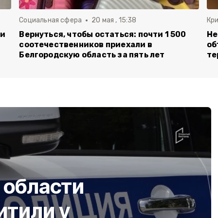
Социальная сфера
20 мая , 15:38
Кр
ли
Вернуться, чтобы остаться: почти 1 500
Не
соотечественников приехали в
об
Белгородскую область за пять лет
те
 области
итили у