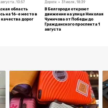
 августа , 10:57
Дороги
31 июля , 18:39
ская область
В Белгороде откроют
сь на 16-е место в
движение на улице Николая
 качества дорог
Чумичова от Победы до
Гражданского проспекта 1
августа