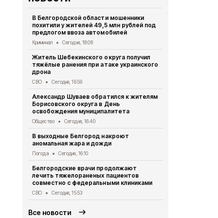
В Белгородской области мошенники
Ещё четвер
похитили у жителей 49,5 млн рублей под
результате 
предлогом ввоза автомобилей
СВО
Сегодня
Криминал
Сегодня, 18:08
Александр 
Житель Шебекинского округа получил
Грайворона
тяжёлые ранения при атаке украинского
города
дрона
Общество
Се
СВО
Сегодня, 16:59
Минтранс п
Александр Шуваев обратился к жителям
антидронов
Борисовского округа в День
федерально
освобождения муниципалитета
Дороги
Сегод
Общество
Сегодня, 16:40
Как белгор
В выходные Белгород накроют
обманутыми
аномальная жара и дожди
рассказали
Погода
Сегодня, 16:10
Общество
Се
Белгородские врачи продолжают
Осуждённым
лечить тяжелораненых пациентов
полигона в
совместно с федеральными клиниками
реальные с
СВО
Сегодня, 15:53
Криминал
Сег
Все новости