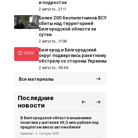
и подросток
2 августа , 21:11
Более 200 беспилотников ВСУ
сбиты над территорией
Белгородской области за
сутки
2 августа , 11:08
Белгород и Белгородский
округ подверглись ракетному
обстрелу со стороны Украины
2 августа , 09:49
Все материалы
Последние
новости
В Белгородской области мошенники
Ещё четвер
похитили у жителей 49,5 млн рублей под
результате 
предлогом ввоза автомобилей
СВО
Сегодня
Криминал
Сегодня, 18:08