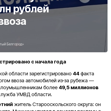
лн рублей
ввоза
тый Белгород»
стрировано с начала года
ской области зарегистрировано
44
факта
гом ввоза автомобилей из‑за рубежа —
 злоумышленникам более
49,5 миллионов
служба УМВД области.
етний
житель Старооскольского округа: он