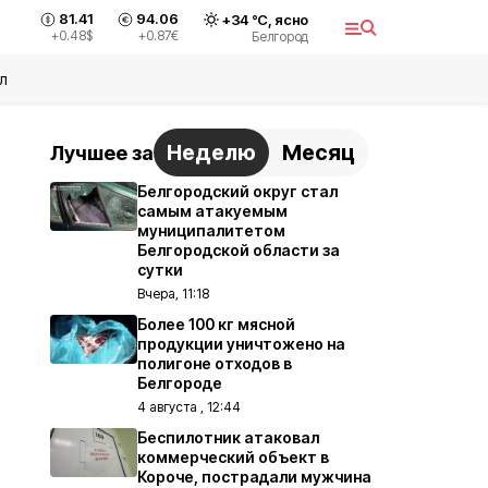
81.41
94.06
+
34
°С,
ясно
+0.48
$
+0.87
€
Белгород
л
Неделю
Месяц
Лучшее за
Белгородский округ стал
самым атакуемым
муниципалитетом
Белгородской области за
сутки
Вчера, 11:18
Более 100 кг мясной
продукции уничтожено на
полигоне отходов в
Белгороде
4 августа , 12:44
Беспилотник атаковал
коммерческий объект в
Короче, пострадали мужчина