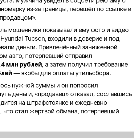
уста. Мужчина увидел в соцсети рекламу о
номарку из‑за границы, перешёл по ссылке в
«продавцом».
ель мошенники показывали ему фото и видео
yundai Tucson, входили в доверие и под
вали деньги. Привлечённый заниженной
ом авто, потерпевший отправил
,4 млн рублей
, а затем получил требование
блей
— якобы для оплаты утильсбора.
лось нужной суммы и он попросил
нуть деньги, «продавец» отказал, сославшись
одится на штрафстоянке и ежедневно
, что стал жертвой обмана, потерпевший