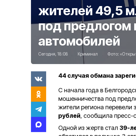
жителей 49,5 м
под предлогом 
автомобилей
Сегодня, 18:08
Криминал
Фото:
«Откры
44 случая обмана зареги
С начала года в Белгород
мошенничества под предло
жители региона перевели
рублей
, сообщила пресс-
Одной из жертв стал
39‑л