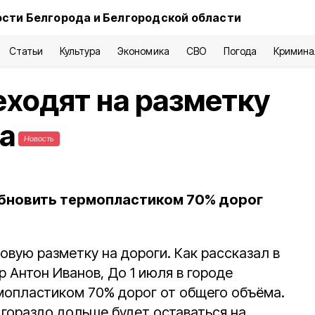
сти Белгорода и Белгородской области
Статьи
Культура
Экономика
СВО
Погода
Кримина
еходят на разметку
а
Новость
обновить термопластиком 70% дорог
овую разметку на дороги. Как рассказал в
 Антон Иванов, До 1 июля в городе
мопластиком 70% дорог от общего объёма.
гораздо дольше будет оставаться на