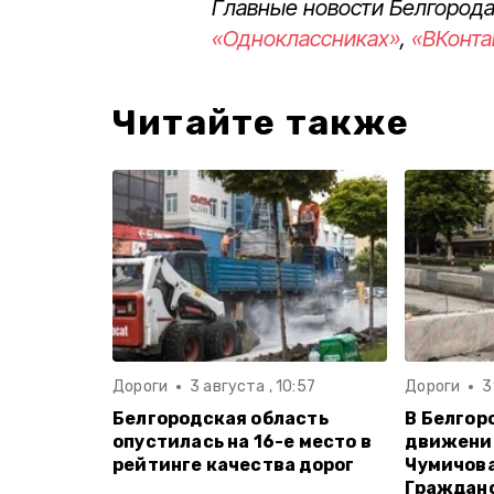
Главные новости Белгорода
«Одноклассниках»
,
«ВКонта
Читайте также
Дороги
3 августа , 10:57
Дороги
3
Белгородская область
В Белгор
опустилась на 16-е место в
движение
рейтинге качества дорог
Чумичова
Гражданс