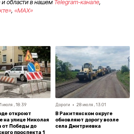
 и области в нашем
Telegram-канале
,
кте»
,
«MAX»
1 июля , 18:39
Дороги
28 июля , 13:01
оде откроют
В Ракитянском округе
 на улице Николая
обновляют дорогу возле
 от Победы до
села Дмитриевка
кого проспекта 1