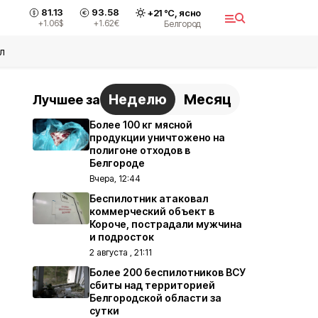
81.13
93.58
+
21
°С,
ясно
+1.06
$
+1.62
€
Белгород
л
Неделю
Месяц
Лучшее за
Более 100 кг мясной
продукции уничтожено на
полигоне отходов в
Белгороде
Вчера, 12:44
Беспилотник атаковал
коммерческий объект в
Короче, пострадали мужчина
и подросток
2 августа , 21:11
Более 200 беспилотников ВСУ
сбиты над территорией
Белгородской области за
сутки