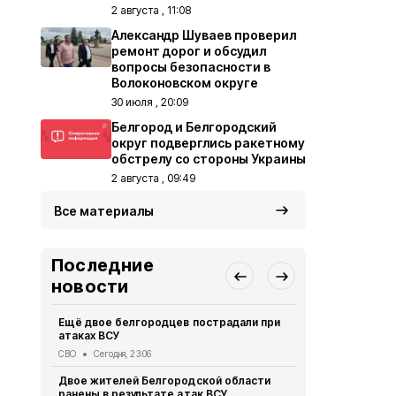
2 августа , 11:08
Александр Шуваев проверил
ремонт дорог и обсудил
вопросы безопасности в
Волоконовском округе
30 июля , 20:09
Белгород и Белгородский
округ подверглись ракетному
обстрелу со стороны Украины
2 августа , 09:49
Все материалы
Последние
новости
Ещё двое белгородцев пострадали при
Президент 
атаках ВСУ
доклад Але
обстановке
СВО
Сегодня, 23:06
Безопасность
Двое жителей Белгородской области
ранены в результате атак ВСУ
Оперштаб Б