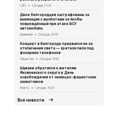
Telegram-к
СВО
Сегодня, 21:32
доверять
Двое белгородцев оштрафованы за
Безопасность
махинации с выплатами за якобы
повреждённый при атаке ВСУ
Ещё трое б
автомобиль
ранения в р
Криминал
Сегодня, 20:18
СВО
Сегодня
Концерт в Белгороде прервался из‑за
Александр 
отключения света — зрители пели под
белгородск
фонарики телефонов
дронами ВС
Общество
Сегодня, 19:56
Власть
Сегод
Шуваев обратился к жителям
Владимир П
Яковлевского округа в День
губернатор
освобождения от немецко-фашистских
Александр
захватчиков
Власть
Сегод
Власть
Сегодня, 19:23
Все новости