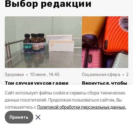
Выбор редакции
Здоровье
10 июня , 14:45
Социальная сфера
20 
Три случая укусов гадюк
Вернуться, чтобы о
зафиксировали в
почти 1 500
Cайт использует файлы cookie и сервисы сбора технических
Белгородской области с
соотечественников
данных посетителей.
Продолжая пользоваться сайтом, Вы
начала года
в Белгородскую обл
соглашаетесь с
Политикой обработки персональных данных.
пять лет
Принять