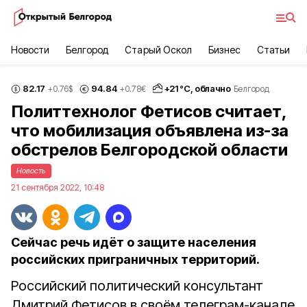
Новости
Белгород
Старый Оскол
Бизнес
Статьи
82.17
94.84
+
21
°С,
облачно
+0.76
$
+0.78
€
Белгород
Политтехнолог Фетисов считает,
что мобилизация объявлена из-за
обстрелов Белгородской области
Новость
21 сентября 2022, 10:48
Сейчас речь идёт о защите населения
российских приграничных территорий.
Российский политический консультант
Дмитрий Фетисов в своём телеграм-канале