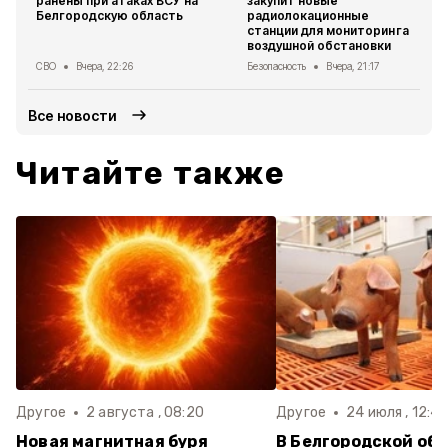
ранены при атаках ВСУ на
закупит новые
Белгородскую область
радиолокационные
станции для мониторинга
воздушной обстановки
СВО
Вчера, 22:26
Безопасность
Вчера, 21:17
Все новости
Читайте также
Другое
2 августа , 08:20
Другое
24 июля , 12:41
Новая магнитная буря
В Белгородской об