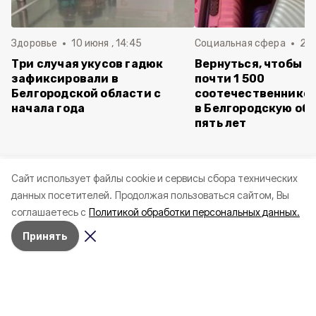
Здоровье
10 июня , 14:45
Социальная сфера
20 
Три случая укусов гадюк
Вернуться, чтобы о
зафиксировали в
почти 1 500
Белгородской области с
соотечественников
начала года
в Белгородскую обл
пять лет
Cайт использует файлы cookie и сервисы сбора технических
данных посетителей.
Продолжая пользоваться сайтом, Вы
соглашаетесь с
Политикой обработки персональных данных.
Принять