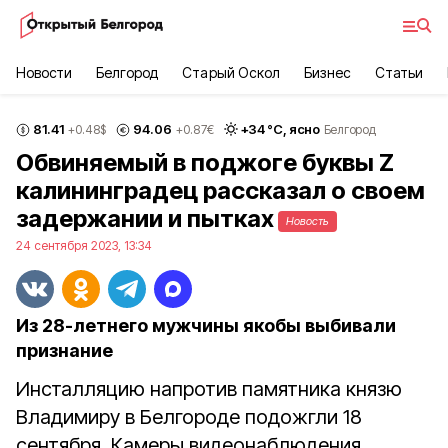
Новости
Белгород
Старый Оскол
Бизнес
Статьи
81.41
94.06
+
34
°С,
ясно
+0.48
$
+0.87
€
Белгород
Обвиняемый в поджоге буквы Z
калининградец рассказал о своем
задержании и пытках
Новость
24 сентября 2023, 13:34
Из 28-летнего мужчины якобы выбивали
признание
Инсталляцию напротив памятника князю
Владимиру в Белгороде подожгли 18
сентября. Камеры видеонаблюдения