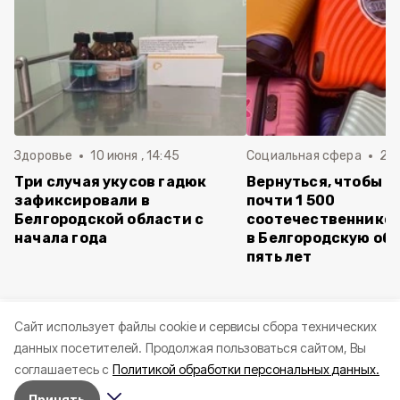
Здоровье
10 июня , 14:45
Социальная сфера
20 
Три случая укусов гадюк
Вернуться, чтобы о
зафиксировали в
почти 1 500
Белгородской области с
соотечественников
начала года
в Белгородскую обл
пять лет
Cайт использует файлы cookie и сервисы сбора технических
данных посетителей.
Продолжая пользоваться сайтом, Вы
соглашаетесь с
Политикой обработки персональных данных.
Принять