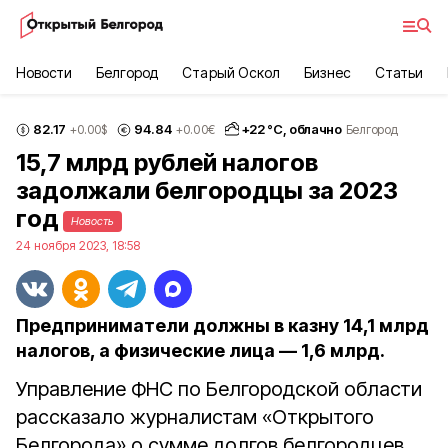
Новости
Белгород
Старый Оскол
Бизнес
Статьи
82.17
94.84
+
22
°С,
облачно
+0.00
$
+0.00
€
Белгород
15,7 млрд рублей налогов
задолжали белгородцы за 2023
год
Новость
24 ноября 2023, 18:58
Предприниматели должны в казну 14,1 млрд
налогов, а физические лица — 1,6 млрд.
Управление ФНС по Белгородской области
рассказало журналистам «Открытого
Белгорода» о сумме долгов белгородцев