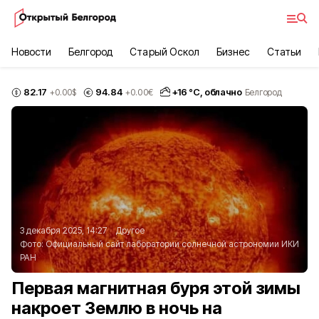
Новости
Белгород
Старый Оскол
Бизнес
Статьи
82.17
94.84
+
16
°С,
облачно
+0.00
$
+0.00
€
Белгород
3 декабря 2025, 14:27
Другое
Фото:
Официальный сайт лаборатории солнечной астрономии ИКИ
РАН
Первая магнитная буря этой зимы
накроет Землю в ночь на