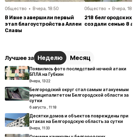
Общество
Вчера, 18:50
Общество
Вчера, 18:1
В Ивне завершили первый
218 белгородских п
этап благоустройства Аллеи
создали семью 8 ав
Славы
Неделю
Месяц
Лучшее за
Появились фото последствий ночной атаки
БПЛА на Губкин
Вчера, 13:22
Белгородский округ стал самым атакуемым
муниципалитетом Белгородской области за
сутки
6 августа , 11:18
Десятки домов и объектов повреждены при
атаках на Белгородскую область за сутки
Вчера, 11:33
Осенние каникулы у белгородских