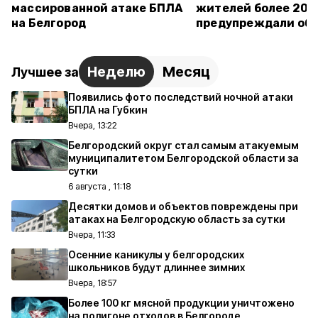
массированной атаке БПЛА
жителей более 20 
на Белгород
предупреждали об 
Неделю
Месяц
Лучшее за
Появились фото последствий ночной атаки
БПЛА на Губкин
Вчера, 13:22
Белгородский округ стал самым атакуемым
муниципалитетом Белгородской области за
сутки
6 августа , 11:18
Десятки домов и объектов повреждены при
атаках на Белгородскую область за сутки
Вчера, 11:33
Осенние каникулы у белгородских
школьников будут длиннее зимних
Вчера, 18:57
Более 100 кг мясной продукции уничтожено
на полигоне отходов в Белгороде