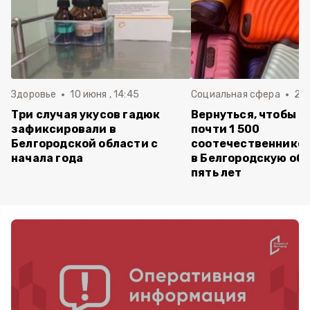
Здоровье
10 июня , 14:45
Социальная сфера
20 
Три случая укусов гадюк
Вернуться, чтобы о
зафиксировали в
почти 1 500
Белгородской области с
соотечественников
начала года
в Белгородскую обл
пять лет