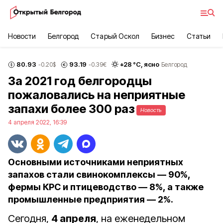
Новости
Белгород
Старый Оскол
Бизнес
Статьи
80.93
93.19
+
28
°С,
ясно
-0.20
$
-0.39
€
Белгород
За 2021 год белгородцы
пожаловались на неприятные
запахи более 300 раз
Новость
4 апреля 2022, 16:39
Основными источниками неприятных
запахов стали свинокомплексы — 90%,
фермы КРС и птицеводство — 8%, а также
промышленные предприятия — 2%.
Сегодня,
4 апреля
, на еженедельном