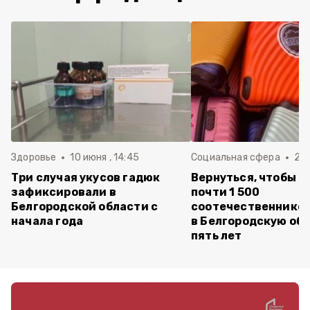
Здоровье
10 июня , 14:45
Социальная сфера
20 
Три случая укусов гадюк
Вернуться, чтобы о
зафиксировали в
почти 1 500
Белгородской области с
соотечественников
начала года
в Белгородскую обл
пять лет