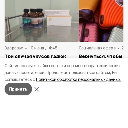
Здоровье
10 июня , 14:45
Социальная сфера
20 
Три случая укусов гадюк
Вернуться, чтобы о
зафиксировали в
почти 1 500
Cайт использует файлы cookie и сервисы сбора технических
Белгородской области с
соотечественников
данных посетителей.
Продолжая пользоваться сайтом, Вы
начала года
в Белгородскую обл
соглашаетесь с
Политикой обработки персональных данных.
пять лет
Принять