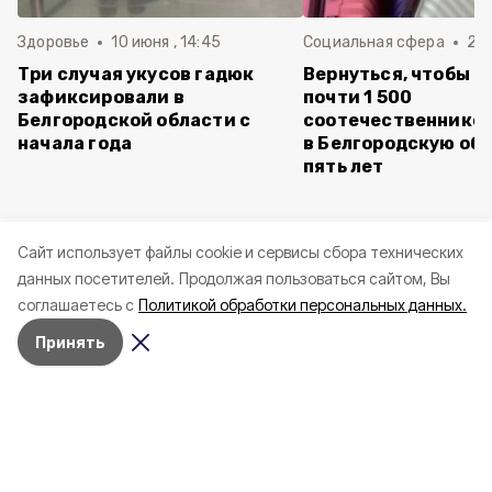
Здоровье
10 июня , 14:45
Социальная сфера
20 
Три случая укусов гадюк
Вернуться, чтобы о
зафиксировали в
почти 1 500
Белгородской области с
соотечественников
начала года
в Белгородскую обл
пять лет
Cайт использует файлы cookie и сервисы сбора технических
данных посетителей.
Продолжая пользоваться сайтом, Вы
соглашаетесь с
Политикой обработки персональных данных.
Принять
Сегодня, 14:59
Криминал
Фото:
«Открытый Белгород»