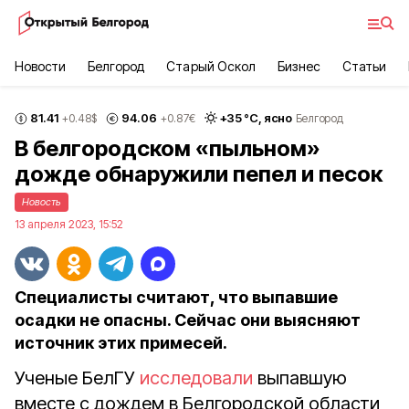
Новости
Белгород
Старый Оскол
Бизнес
Статьи
81.41
94.06
+
35
°С,
ясно
+0.48
$
+0.87
€
Белгород
В белгородском «пыльном»
дожде обнаружили пепел и песок
Новость
13 апреля 2023, 15:52
Специалисты считают, что выпавшие
осадки не опасны. Сейчас они выясняют
источник этих примесей.
Ученые БелГУ
исследовали
выпавшую
вместе с дождем в Белгородской области