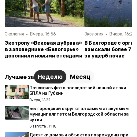
Экология
Вчера, 16:56
Экология
Вчера, 16:29
Экотропу «Вековая дубрава»
В Белгороде с орга
в заповеднике «Белогорье»
взыскали более 7 м
дополнили новыми стендами
за ущерб почве
Неделю
Месяц
Лучшее за
Появились фото последствий ночной атаки
БПЛА на Губкин
Вчера, 13:22
Белгородский округ стал самым атакуемым
муниципалитетом Белгородской области за
сутки
6 августа , 11:18
Десятки домов и объектов повреждены при