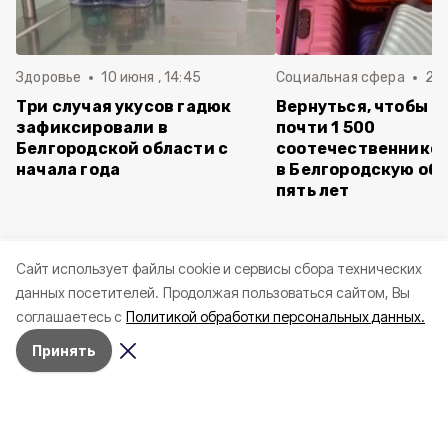
Здоровье
10 июня , 14:45
Социальная сфера
20 
Три случая укусов гадюк
Вернуться, чтобы о
зафиксировали в
почти 1 500
Белгородской области с
соотечественников
начала года
в Белгородскую обл
пять лет
Cайт использует файлы cookie и сервисы сбора технических
данных посетителей.
Продолжая пользоваться сайтом, Вы
соглашаетесь с
Политикой обработки персональных данных.
Принять