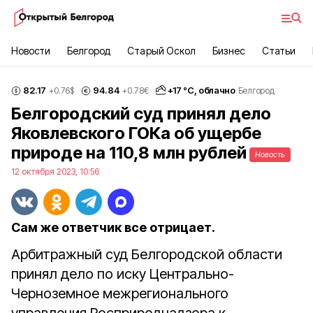
Новости
Белгород
Старый Оскол
Бизнес
Статьи
82.17
94.84
+
17
°С,
облачно
+0.76
$
+0.78
€
Белгород
Белгородский суд принял дело
Яковлевского ГОКа об ущербе
природе на 110,8 млн рублей
Новость
12 октября 2023, 10:56
Сам же ответчик все отрицает.
Арбитражный суд Белгородской области
принял дело по иску Центрально-
Черноземное межрегионального