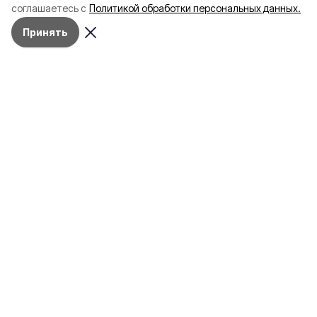
соглашаетесь с
Политикой обработки персональных данных.
пять лет
Принять
4 марта , 17:38
Общество
Фото:
«Открытый Белгород»
Аромасвечи, плед и
водонагреватель: Что подарить
на 8 марта белгородке?