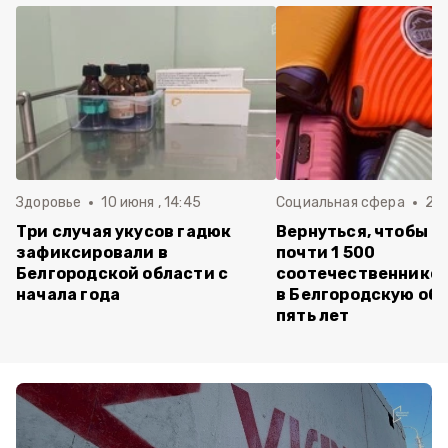
Здоровье
10 июня , 14:45
Социальная сфера
20 
Три случая укусов гадюк
Вернуться, чтобы о
зафиксировали в
почти 1 500
Белгородской области с
соотечественников
начала года
в Белгородскую обл
пять лет