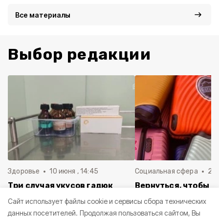
Все материалы
Выбор редакции
Здоровье
10 июня , 14:45
Социальная сфера
20 
Три случая укусов гадюк
Вернуться, чтобы о
зафиксировали в
почти 1 500
Cайт использует файлы cookie и сервисы сбора технических
Белгородской области с
соотечественников
данных посетителей.
Продолжая пользоваться сайтом, Вы
начала года
в Белгородскую обл