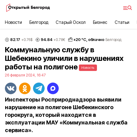
Новости
Белгород
Старый Оскол
Бизнес
Статьи
82.17
94.84
+
20
°С,
облачно
+0.76
$
+0.78
€
Белгород
Коммунальную службу в
Шебекино уличили в нарушениях
работы на полигоне
Новость
26 февраля 2024, 16:47
Инспекторы Росприроднадзора выявили
нарушение на полигоне Шебекинского
горокруга, который находится в
эксплуатации МАУ «Коммунальная служба
сервиса».