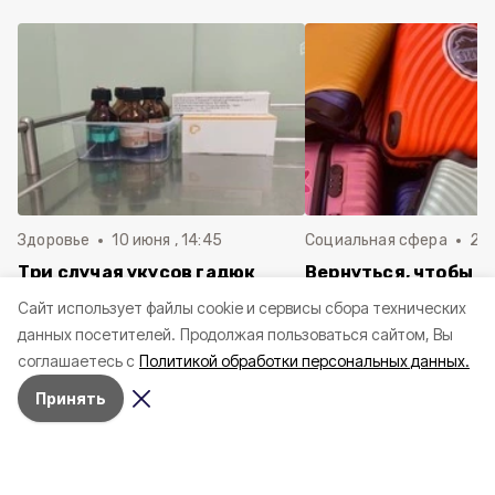
Здоровье
10 июня , 14:45
Социальная сфера
20 
Три случая укусов гадюк
Вернуться, чтобы о
зафиксировали в
почти 1 500
Cайт использует файлы cookie и сервисы сбора технических
Белгородской области с
соотечественников
данных посетителей.
Продолжая пользоваться сайтом, Вы
начала года
в Белгородскую обл
соглашаетесь с
Политикой обработки персональных данных.
пять лет
Принять