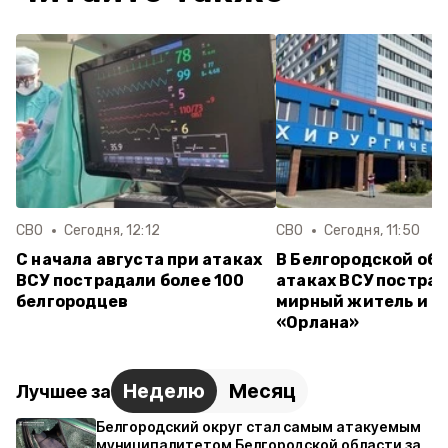
СВО
Сегодня, 12:12
СВО
Сегодня, 11:50
С начала августа при атаках
В Белгородской обл
ВСУ пострадали более 100
атаках ВСУ постра
белгородцев
мирный житель и б
«Орлана»
Неделю
Месяц
Лучшее за
Белгородский округ стал самым атакуемым
муниципалитетом Белгородской области за