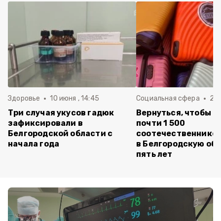
Здоровье
10 июня , 14:45
Социальная сфера
20 
Три случая укусов гадюк
Вернуться, чтобы о
зафиксировали в
почти 1 500
Белгородской области с
соотечественников
начала года
в Белгородскую обл
пять лет