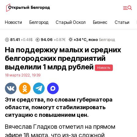
Новости
Белгород
Старый Оскол
Бизнес
Статьи
81.41
94.06
+
34
°С,
ясно
+0.48
$
+0.87
€
Белгород
На поддержку малых и средних
белгородских предприятий
выделили 1 млрд рублей
Новость
18 марта 2022, 19:39
Эти средства, по словам губернатора
области, помогут стабилизировать
ситуацию с повышением цен.
Вячеслав Гладков отметил на прямом
эфире 18 марта, что из-за сложной