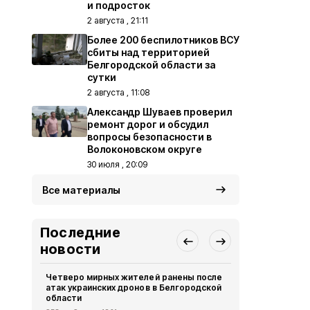
и подросток
2 августа , 21:11
Более 200 беспилотников ВСУ
сбиты над территорией
Белгородской области за
сутки
2 августа , 11:08
Александр Шуваев проверил
ремонт дорог и обсудил
вопросы безопасности в
Волоконовском округе
30 июля , 20:09
Все материалы
Последние
новости
Четверо мирных жителей ранены после
В Белгородс
атак украинских дронов в Белгородской
родились 50
области
Общество
Се