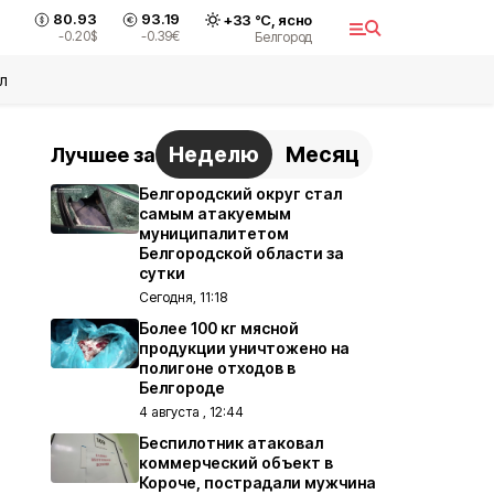
80.93
93.19
+
33
°С,
ясно
-0.20
$
-0.39
€
Белгород
л
Неделю
Месяц
Лучшее за
Белгородский округ стал
самым атакуемым
муниципалитетом
Белгородской области за
сутки
Сегодня, 11:18
Более 100 кг мясной
продукции уничтожено на
полигоне отходов в
Белгороде
4 августа , 12:44
Беспилотник атаковал
коммерческий объект в
Короче, пострадали мужчина