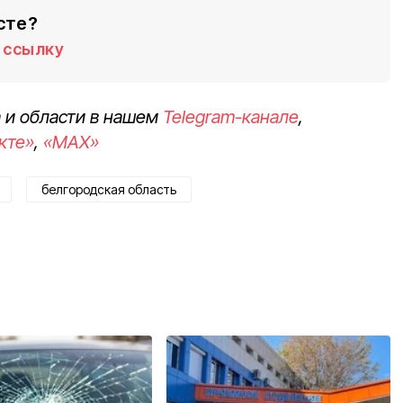
сте?
ссылку
 и области в нашем
Telegram-канале
,
кте»
,
«MAX»
белгородская область