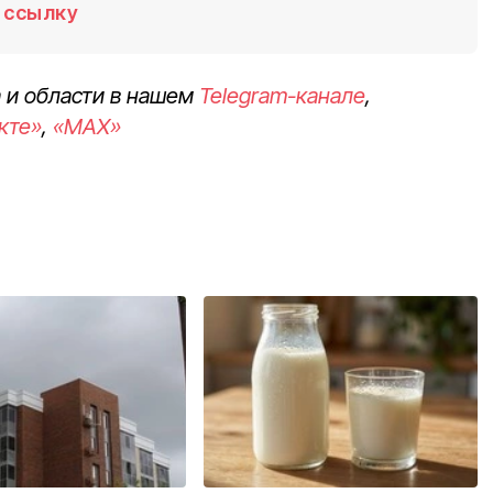
ссылку
 и области в нашем
Telegram-канале
,
кте»
,
«MAX»