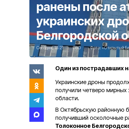
ранены после а
украинских дро
Белгородской 
Сегодня, 18:21
СВО
Фото:
«Открытый Б
Один из пострадавших н
Украинские дроны продолж
получили четверо мирных
области.
В Октябрьскую районную б
получивший осколочные ра
Толоконное Белгородско