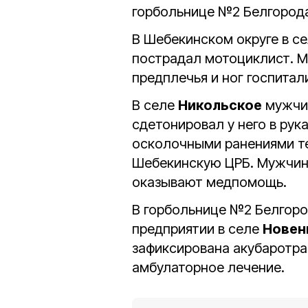
горбольнице №2 Белгород
В Шебекинском округе в с
пострадал мотоциклист. 
предплечья и ног госпита
В селе
Никольское
мужчин
сдетонировал у него в ру
осколочными ранениями т
Шебекинскую ЦРБ. Мужчина
оказывают медпомощь.
В горбольнице №2 Белгоро
предприятии в селе
Новен
зафиксирована акубаротра
амбулаторное лечение.