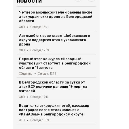
новости
Четверо мирных жителей ранены после
В Белгородс
атак украинских дронов в Белгородской
родились 50
области
Общество
Се
СВО
Сегодня, 18:21
В Белгород
Автомобиль врио главы Шебекинского
миллиона то
округа подвергся атаке украинского
Экономика
Се
дрона
Цены на жи
СВО
Сегодня, 17:39
продолжают
Первый этап конкурса «Народный
года
участковый» стартует в Белгородской
Экономика
Се
области 11 августа
Мэрия Белг
Общество
Сегодня, 17:13
рублей на 
В Белгородской области за сутки от
скульпторо
атак ВСУ получили ранения 19 мирных
Культура
Сег
жителей
Врач назва
СВО
Сегодня, 17:13
сильнее вс
Водитель легковушки погиб, пассажир
Здоровье
Сег
пострадал после столкновения с
«КамАЗом» в Белгородском округе
ДТП
Сегодня, 16:09