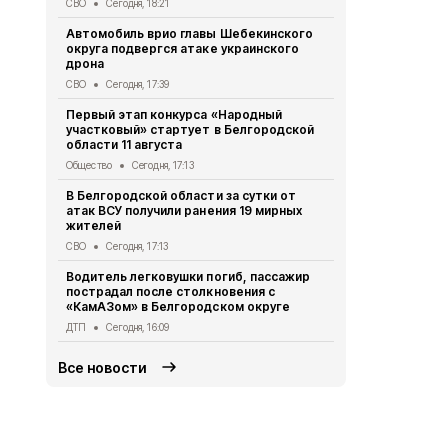
СВО
Сегодня, 18:21
В Белгород
Автомобиль врио главы Шебекинского
миллиона то
округа подвергся атаке украинского
Экономика
Се
дрона
Цены на жи
СВО
Сегодня, 17:39
продолжают
Первый этап конкурса «Народный
года
участковый» стартует в Белгородской
Экономика
Се
области 11 августа
Мэрия Белг
Общество
Сегодня, 17:13
рублей на 
В Белгородской области за сутки от
скульпторо
атак ВСУ получили ранения 19 мирных
Культура
Сег
жителей
Врач назва
СВО
Сегодня, 17:13
сильнее вс
Водитель легковушки погиб, пассажир
Здоровье
Сег
пострадал после столкновения с
«КамАЗом» в Белгородском округе
ДТП
Сегодня, 16:09
Все новости