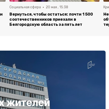
Социальная сфера
20 мая , 15:38
Кр
ли
Вернуться, чтобы остаться: почти 1 500
Не
соотечественников приехали в
об
Белгородскую область за пять лет
те
х жителей