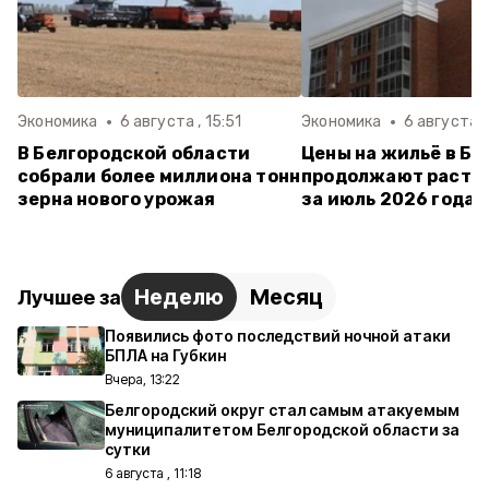
Экономика
6 августа , 15:51
Экономика
6 августа ,
В Белгородской области
Цены на жильё в Бе
собрали более миллиона тонн
продолжают расти:
зерна нового урожая
за июль 2026 года
Неделю
Месяц
Лучшее за
Появились фото последствий ночной атаки
БПЛА на Губкин
Вчера, 13:22
Белгородский округ стал самым атакуемым
муниципалитетом Белгородской области за
сутки
6 августа , 11:18