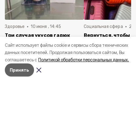
Здоровье
10 июня , 14:45
Социальная сфера
20 
Три случая укусов гадюк
Вернуться, чтобы о
зафиксировали в
почти 1 500
Cайт использует файлы cookie и сервисы сбора технических
Белгородской области с
соотечественников
данных посетителей.
Продолжая пользоваться сайтом, Вы
начала года
в Белгородскую обл
соглашаетесь с
Политикой обработки персональных данных.
пять лет
Принять