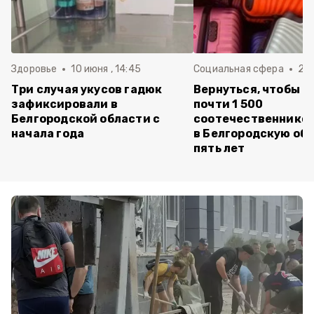
Здоровье
10 июня , 14:45
Социальная сфера
20 
Три случая укусов гадюк
Вернуться, чтобы о
зафиксировали в
почти 1 500
Белгородской области с
соотечественников
начала года
в Белгородскую обл
пять лет