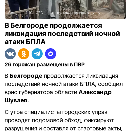
Сегодня, 12:19
СВО
Фото:
max.ru/aleksandr_shuvaev
В Белгороде продолжается
ликвидация последствий ночной
атаки БПЛА
26 горожан размещены в ПВР
В
Белгороде
продолжается ликвидация
последствий ночной атаки БПЛА, сообщил
врио губернатора области
Александр
Шуваев
.
С утра специалисты городских управ
проводят подомовой обход, фиксируют
разрушения и составляют стартовые акты,