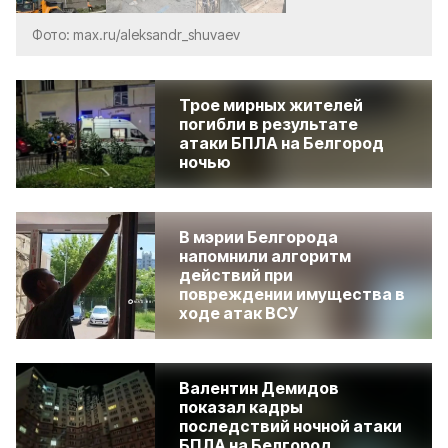
Фото: max.ru/aleksandr_shuvaev
Трое мирных жителей
погибли в результате
атаки БПЛА на Белгород
ночью
В мэрии Белгорода
напомнили алгоритм
действий при
повреждении имущества в
ходе атак ВСУ
Валентин Демидов
показал кадры
последствий ночной атаки
БПЛА на Белгород