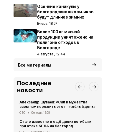
Осенние каникулы у
белгородских школьников
будут длиннее зимних
Вчера, 18:57
Более 100 кг мясной
продукции уничтожено на
полигоне отходов в
Белгороде
4 августа , 12:44
Все материалы
Последние
новости
Александр Шуваев: «Сил и мужества
Трое мирны
всем нам пережить этот тяжёлый день»
результате
ночью
СВО
Сегодня, 13:08
СВО
Сегодня
Стало известно о ещё двоих погибших
при атаке БПЛА на Белгород
В мэрии Бе
действий п