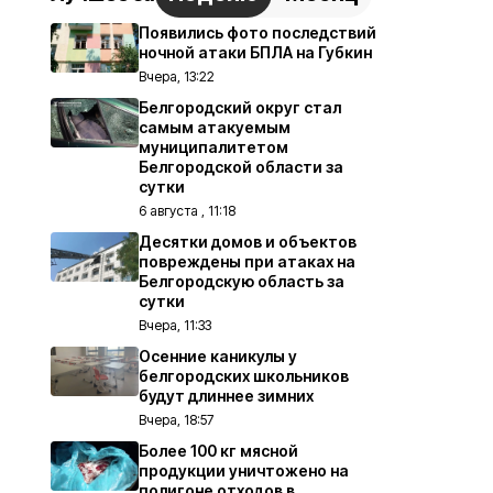
Появились фото последствий
ночной атаки БПЛА на Губкин
Вчера, 13:22
Белгородский округ стал
самым атакуемым
муниципалитетом
Белгородской области за
сутки
6 августа , 11:18
Десятки домов и объектов
повреждены при атаках на
Белгородскую область за
сутки
Вчера, 11:33
Осенние каникулы у
белгородских школьников
будут длиннее зимних
Вчера, 18:57
Более 100 кг мясной
продукции уничтожено на
полигоне отходов в