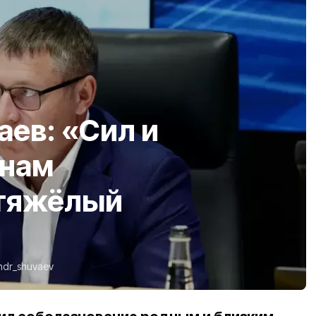
ев: «Сил и
 нам
 тяжёлый
ndr_shuvaev