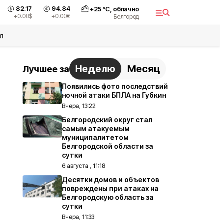
82.17
94.84
+
25
°С,
облачно
+0.00
$
+0.00
€
Белгород
л
Неделю
Месяц
Лучшее за
Появились фото последствий
ночной атаки БПЛА на Губкин
Вчера, 13:22
Белгородский округ стал
самым атакуемым
муниципалитетом
Белгородской области за
сутки
6 августа , 11:18
Десятки домов и объектов
повреждены при атаках на
Белгородскую область за
сутки
Вчера, 11:33