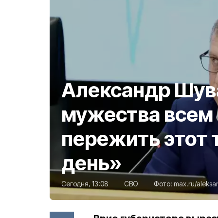
Александр Шува
мужества всем
пережить этот
день»
Сегодня, 13:08
СВО
Фото:
max.ru/aleksa