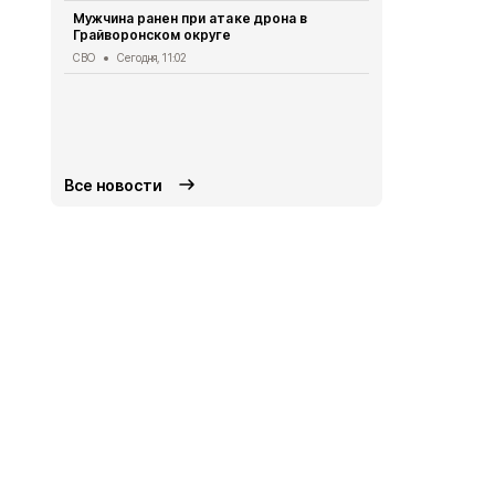
ранены при
Мужчина ранен при атаке дрона в
на Белгоро
Грайворонском округе
СВО
Сегодня
СВО
Сегодня, 11:02
Белгородск
беспилотник
предупрежд
СВО
Сегодня
Все новости