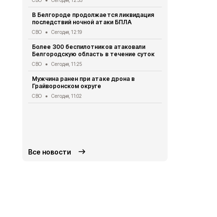
СВО
Сегодня, 12:53
ходе атак В
В Белгороде продолжается ликвидация
СВО
Сегодня
последствий ночной атаки БПЛА
Валентин Д
СВО
Сегодня, 12:19
последстви
Белгород
Более 300 беспилотников атаковали
Белгородскую область в течение суток
СВО
Сегодня
СВО
Сегодня, 11:25
13 человек,
ранены при
Мужчина ранен при атаке дрона в
на Белгоро
Грайворонском округе
СВО
Сегодня
СВО
Сегодня, 11:02
Белгородск
беспилотник
предупрежд
СВО
Сегодня
Все новости