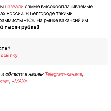
ты
назвали
самые высокооплачиваемые
ах России. В Белгороде такими
раммисты «1С». На рынке вакансий им
20 тысяч рублей
.
сте?
ссылку
 и области в нашем
Telegram-канале
,
кте»
,
«MAX»