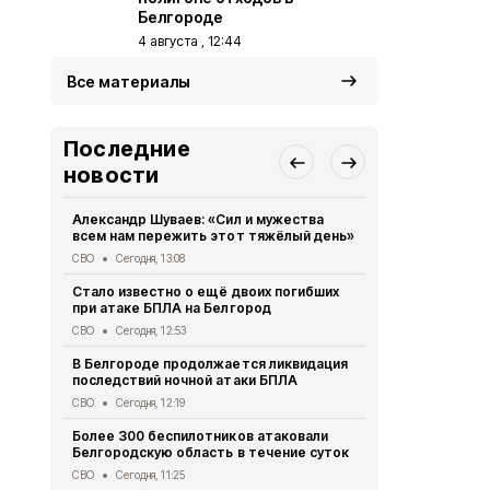
Белгороде
4 августа , 12:44
Все материалы
Последние
новости
Александр Шуваев: «Сил и мужества
Трое мирны
всем нам пережить этот тяжёлый день»
результате
ночью
СВО
Сегодня, 13:08
СВО
Сегодня
Стало известно о ещё двоих погибших
при атаке БПЛА на Белгород
В мэрии Бе
действий п
СВО
Сегодня, 12:53
ходе атак В
В Белгороде продолжается ликвидация
СВО
Сегодня
последствий ночной атаки БПЛА
Валентин Д
СВО
Сегодня, 12:19
последстви
Белгород
Более 300 беспилотников атаковали
Белгородскую область в течение суток
СВО
Сегодня
СВО
Сегодня, 11:25
13 человек,