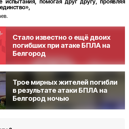
 испытания, помогая друг другу, проявляя
 единство»,
ев.
Стало известно о ещё двоих
погибших при атаке БПЛА на
Белгород
Трое мирных жителей погибли
в результате атаки БПЛА на
Белгород ночью