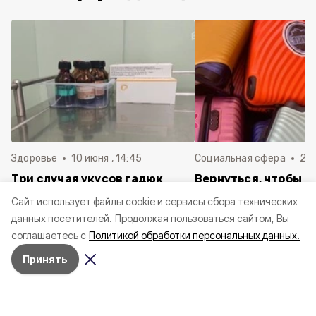
Здоровье
10 июня , 14:45
Социальная сфера
20 
Три случая укусов гадюк
Вернуться, чтобы о
зафиксировали в
почти 1 500
Cайт использует файлы cookie и сервисы сбора технических
Белгородской области с
соотечественников
данных посетителей.
Продолжая пользоваться сайтом, Вы
начала года
в Белгородскую обл
соглашаетесь с
Политикой обработки персональных данных.
пять лет
Принять