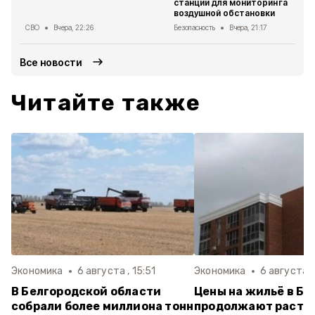
станции для мониторинга
воздушной обстановки
СВО
Вчера, 22:26
Безопасность
Вчера, 21:17
Все новости
Читайте также
Экономика
6 августа , 15:51
Экономика
6 августа ,
В Белгородской области
Цены на жильё в Бе
собрали более миллиона тонн
продолжают расти: