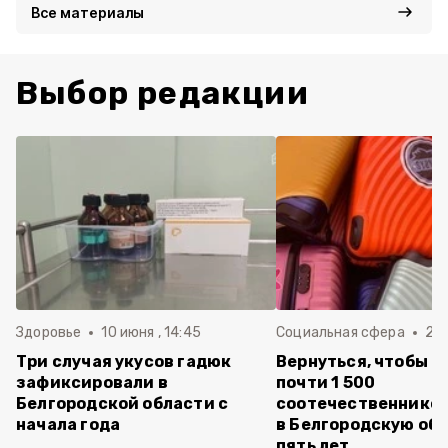
Все материалы
Выбор редакции
Здоровье
10 июня , 14:45
Социальная сфера
20 
Три случая укусов гадюк
Вернуться, чтобы о
зафиксировали в
почти 1 500
Белгородской области с
соотечественников
начала года
в Белгородскую обл
пять лет