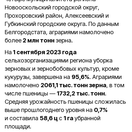
Новооскольский городской округ,
Прохоровский район, Алексеевский и
Губкинский городские округа. По данным
Белгородстата, аграриями намолочено
более
2 млн тонн
зерна.
На
1 сентября 2023 года
сельхозорганизациями региона уборка
зерновых и зернобобовых культур, кроме
кукурузы, завершена на
95,6%
. Аграриями
намолочено
2061,1 тыс. тонн зерна
, в том
числе пшеницы —
1732,2 тыс. тонн
.
Средняя урожайность пшеницы сложилась
выше прошлогоднего уровня на
0,7%
и составила
58,6 ц
с
1 га
убранной
площади.