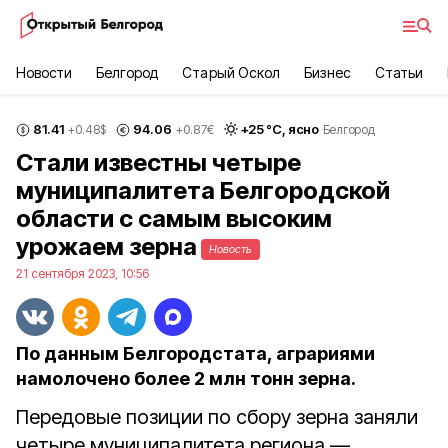
Новости
Белгород
Старый Оскол
Бизнес
Статьи
81.41
94.06
+
25
°С,
ясно
+0.48
$
+0.87
€
Белгород
Стали известны четыре
муниципалитета Белгородской
области с самым высоким
урожаем зерна
Новость
21 сентября 2023, 10:56
По данным Белгородстата, аграриями
намолочено более 2 млн тонн зерна.
Передовые позиции по сбору зерна заняли
четыре муниципалитета региона —