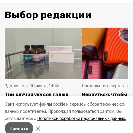
Выбор редакции
Здоровье
10 июня , 14:45
Социальная сфера
20 
Три случая укусов гадюк
Вернуться, чтобы о
зафиксировали в
почти 1 500
Cайт использует файлы cookie и сервисы сбора технических
Белгородской области с
соотечественников
данных посетителей.
Продолжая пользоваться сайтом, Вы
начала года
в Белгородскую обл
соглашаетесь с
Политикой обработки персональных данных.
пять лет
Принять