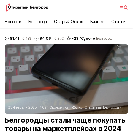
Новости
Белгород
Старый Оскол
Бизнес
Статьи
81.41
94.06
+
28
°С,
ясно
+0.48
$
+0.87
€
Белгород
25 февраля 2025, 11:09
Экономика
Фото:
«Открытый Белгород»
Белгородцы стали чаще покупать
товары на маркетплейсах в 2024