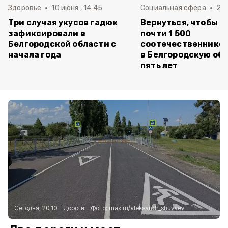
Здоровье
10 июня , 14:45
Социальная сфера
20 
Три случая укусов гадюк
Вернуться, чтобы о
зафиксировали в
почти 1 500
Белгородской области с
соотечественников
начала года
в Белгородскую обл
пять лет
Сегодня, 20:10
Дороги
Фото:
max.ru/aleksandr_shuvaev