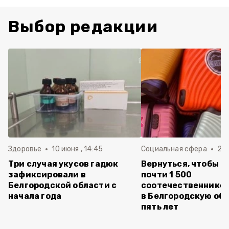
Выбор редакции
Здоровье
10 июня , 14:45
Социальная сфера
20 
Три случая укусов гадюк
Вернуться, чтобы о
зафиксировали в
почти 1 500
Белгородской области с
соотечественников
начала года
в Белгородскую обл
пять лет