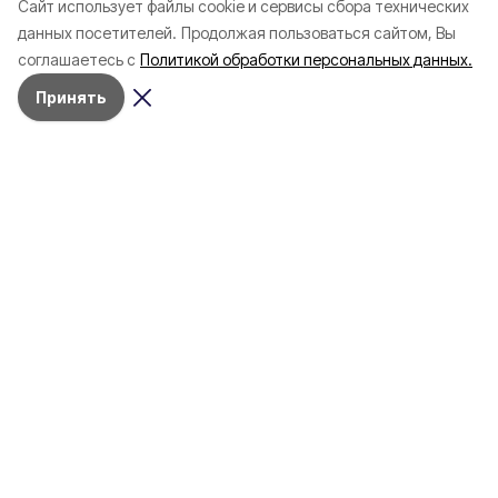
Cайт использует файлы cookie и сервисы сбора технических
Белгородской области с
соотечественников
данных посетителей.
Продолжая пользоваться сайтом, Вы
начала года
в Белгородскую обл
соглашаетесь с
Политикой обработки персональных данных.
пять лет
Принять
8 июля 2025, 14:53
Объясняем
Фото:
Официальные соцсети Кадышевых «ВКонтакте»
«Виновата ли я?»: как Надежда
Кадышева отняла популярность
поп-звёзд у российской молодёжи