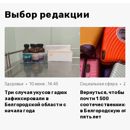
Выбор редакции
Здоровье
10 июня , 14:45
Социальная сфера
20 
Три случая укусов гадюк
Вернуться, чтобы о
зафиксировали в
почти 1 500
Белгородской области с
соотечественников
начала года
в Белгородскую обл
пять лет