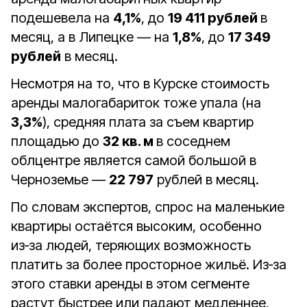
подешевела на
4,1%
, до
19 411 рублей
в
месяц, а в Липецке — на
1,8%
, до
17 349
рублей
в месяц.
Несмотря на то, что в Курске стоимость
аренды малогабариток тоже упала (на
3,3%
), средняя плата за съем квартир
площадью до
32 кв. м
в соседнем
облцентре является самой большой в
Черноземье —
22 797
рублей в месяц.
По словам экспертов, спрос на маленькие
квартиры остаётся высоким, особенно
из‑за людей, теряющих возможность
платить за более просторное жильё. Из‑за
этого ставки аренды в этом сегменте
растут быстрее или падают медленнее,