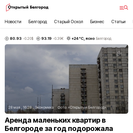
Новости
Белгород
Старый Оскол
Бизнес
Статьи
80.93
93.19
+
24
°С,
ясно
-0.20
$
-0.39
€
Белгород
28 мая , 16:28
Экономика
Фото:
«Открытый Белгород»
Аренда маленьких квартир в
Белгороде за год подорожала