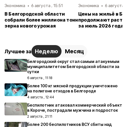
Экономика
6 августа , 15:51
Экономика
6 августа ,
В Белгородской области
Цены на жильё в Бе
собрали более миллиона тонн
продолжают расти:
зерна нового урожая
за июль 2026 года
Неделю
Месяц
Лучшее за
Белгородский округ стал самым атакуемым
муниципалитетом Белгородской области за
сутки
6 августа , 11:18
Более 100 кг мясной продукции уничтожено
на полигоне отходов в Белгороде
4 августа , 12:44
Беспилотник атаковал коммерческий объект
в Короче, пострадали мужчина и подросток
2 августа , 21:11
Более 200 беспилотников ВСУ сбиты над