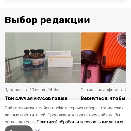
Выбор редакции
Здоровье
10 июня , 14:45
Социальная сфера
20 
Три случая укусов гадюк
Вернуться, чтобы о
зафиксировали в
почти 1 500
Cайт использует файлы cookie и сервисы сбора технических
Белгородской области с
соотечественников
данных посетителей.
Продолжая пользоваться сайтом, Вы
начала года
в Белгородскую обл
соглашаетесь с
Политикой обработки персональных данных.
пять лет