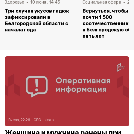
Здоровье
10 июня , 14:45
Социальная сфера
20 
Три случая укусов гадюк
Вернуться, чтобы о
зафиксировали в
почти 1 500
Белгородской области с
соотечественников
начала года
в Белгородскую обл
пять лет
Вчера, 22:26
СВО
Фото:
Женщина и мужчина ранены при