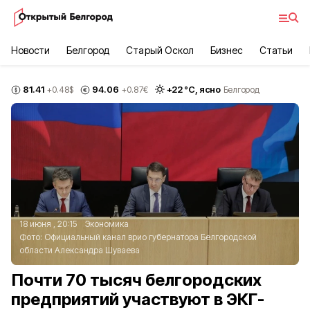
Новости
Белгород
Старый Оскол
Бизнес
Статьи
81.41
94.06
+
22
°С,
ясно
+0.48
$
+0.87
€
Белгород
18 июня , 20:15
Экономика
Фото:
Официальный канал врио губернатора Белгородской
области Александра Шуваева
Почти 70 тысяч белгородских
предприятий участвуют в ЭКГ-