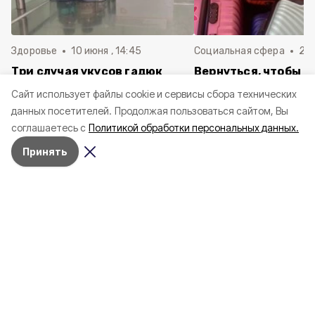
Здоровье
10 июня , 14:45
Социальная сфера
20 
Три случая укусов гадюк
Вернуться, чтобы о
зафиксировали в
почти 1 500
Cайт использует файлы cookie и сервисы сбора технических
Белгородской области с
соотечественников
данных посетителей.
Продолжая пользоваться сайтом, Вы
начала года
в Белгородскую обл
соглашаетесь с
Политикой обработки персональных данных.
пять лет
Принять