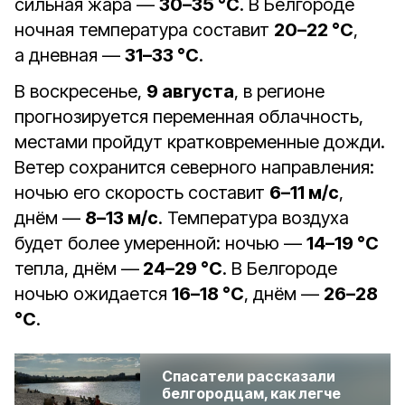
сильная жара —
30–35 °C
. В Белгороде
ночная температура составит
20–22 °C
,
а дневная —
31–33 °C
.
В воскресенье,
9 августа
, в регионе
прогнозируется переменная облачность,
местами пройдут кратковременные дожди.
Ветер сохранится северного направления:
ночью его скорость составит
6–11 м/с
,
днём —
8–13 м/с
. Температура воздуха
будет более умеренной: ночью —
14–19 °C
тепла, днём —
24–29 °C
. В Белгороде
ночью ожидается
16–18 °C
, днём —
26–28
°C
.
Спасатели рассказали
белгородцам, как легче