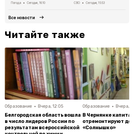
Погода
Сегодня, 16:10
СВО
Сегодня, 15:53
Все новости
Читайте также
Образование
Вчера, 12:05
Образование
Вчера, 1
Белгородская область вошла
В Чернянке капита
в число лидеров России по
отремонтируют дет
результатам всероссийской
«Солнышко»
контрольной по химии