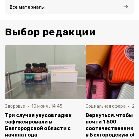
Все материалы
Выбор редакции
Здоровье
10 июня , 14:45
Социальная сфера
20 
Три случая укусов гадюк
Вернуться, чтобы о
зафиксировали в
почти 1 500
Белгородской области с
соотечественников
начала года
в Белгородскую обл