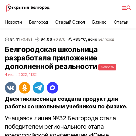
Новости
Белгород
Старый Оскол
Бизнес
Статьи
81.41
94.06
+
35
°С,
ясно
+0.48
$
+0.87
€
Белгород
Белгородская школьница
разработала приложение
дополненной реальности
Новость
4 июля 2022, 11:32
Десятиклассница создала продукт для
работы со школьным учебником по физике.
Учащаяся лицея №32 Белгорода стала
победителем регионального этапа
всероссийской конференции «Юные