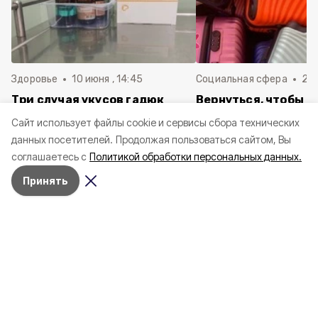
Здоровье
10 июня , 14:45
Социальная сфера
20 
Три случая укусов гадюк
Вернуться, чтобы о
зафиксировали в
почти 1 500
Cайт использует файлы cookie и сервисы сбора технических
Белгородской области с
соотечественников
данных посетителей.
Продолжая пользоваться сайтом, Вы
начала года
в Белгородскую обл
соглашаетесь с
Политикой обработки персональных данных.
пять лет
Принять