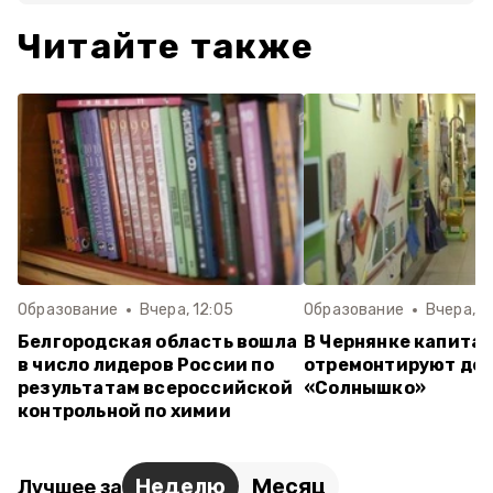
Читайте также
Образование
Вчера, 12:05
Образование
Вчера, 1
Белгородская область вошла
В Чернянке капита
в число лидеров России по
отремонтируют дет
результатам всероссийской
«Солнышко»
контрольной по химии
Неделю
Месяц
Лучшее за