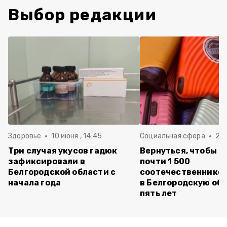
Выбор редакции
Здоровье
10 июня , 14:45
Социальная сфера
20 
Три случая укусов гадюк
Вернуться, чтобы о
зафиксировали в
почти 1 500
Белгородской области с
соотечественников
начала года
в Белгородскую обл
пять лет