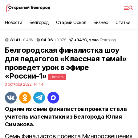
Новости
Белгород
Старый Оскол
Бизнес
Статьи
81.41
94.06
+
34
°С,
ясно
+0.48
$
+0.87
€
Белгород
Белгородская финалистка шоу
для педагогов «Классная тема!»
проведет урок в эфире
«России-1»
Новость
3 октября 2022, 14:44
Одним из семи финалистов проекта стала
учитель математики из Белгорода Юлия
Симакова.
Семь финалистов проекта Минпросвещения