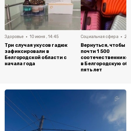
Здоровье
10 июня , 14:45
Социальная сфера
20 
Три случая укусов гадюк
Вернуться, чтобы о
зафиксировали в
почти 1 500
Белгородской области с
соотечественников
начала года
в Белгородскую обл
пять лет