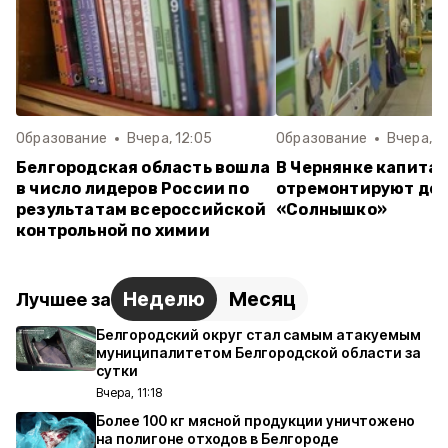
Образование
Вчера, 12:05
Образование
Вчера, 1
Белгородская область вошла
В Чернянке капита
в число лидеров России по
отремонтируют дет
результатам всероссийской
«Солнышко»
контрольной по химии
Неделю
Месяц
Лучшее за
Белгородский округ стал самым атакуемым
муниципалитетом Белгородской области за
сутки
Вчера, 11:18
Более 100 кг мясной продукции уничтожено
на полигоне отходов в Белгороде