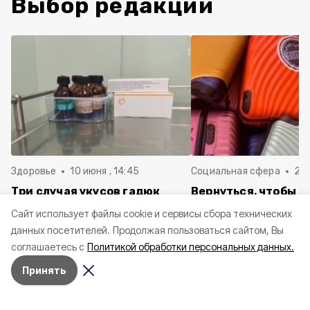
Выбор редакции
Здоровье
10 июня , 14:45
Социальная сфера
20 
Три случая укусов гадюк
Вернуться, чтобы о
зафиксировали в
почти 1 500
Cайт использует файлы cookie и сервисы сбора технических
Белгородской области с
соотечественников
данных посетителей.
Продолжая пользоваться сайтом, Вы
начала года
в Белгородскую обл
соглашаетесь с
Политикой обработки персональных данных.
пять лет
Принять