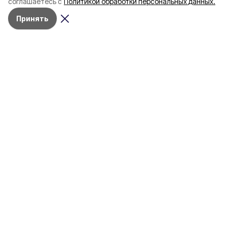
соглашаетесь с
Политикой обработки персональных данных.
Принять
Сегодня, 17:15
ЧП
Фото:
Пресс-служба ГУ МЧС по Белгородской области
Мужчина утонул в реке Ворскла в
Борисовском округе
Погибший находился в необорудованном
для купания месте
В посёлке
Борисовка
в реке Ворскла
утонул
56-летний
мужчина, сообщили в ГУ
МЧС. Сообщение о происшествии