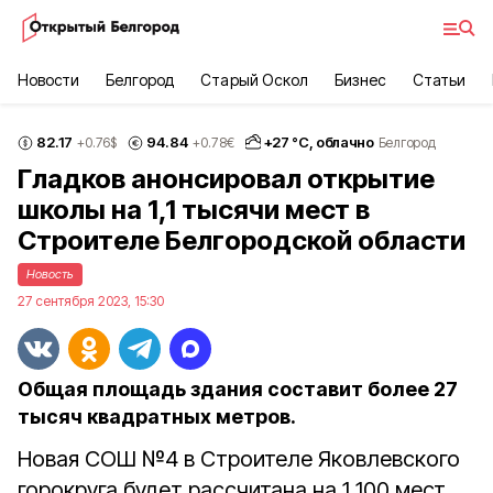
Новости
Белгород
Старый Оскол
Бизнес
Статьи
82.17
94.84
+
27
°С,
облачно
+0.76
$
+0.78
€
Белгород
Гладков анонсировал открытие
школы на 1,1 тысячи мест в
Строителе Белгородской области
Новость
27 сентября 2023, 15:30
Общая площадь здания составит более 27
тысяч квадратных метров.
Новая СОШ №4 в Строителе Яковлевского
горокруга будет рассчитана на 1 100 мест,