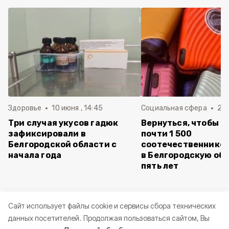
Здоровье
10 июня , 14:45
Социальная сфера
20 
Три случая укусов гадюк
Вернуться, чтобы о
зафиксировали в
почти 1 500
Белгородской области с
соотечественников
начала года
в Белгородскую обл
пять лет
Cайт использует файлы cookie и сервисы сбора технических
данных посетителей.
Продолжая пользоваться сайтом, Вы