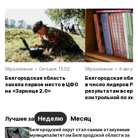
Образование
Сегодня, 13:02
Образование
6 августа
Белгородская область
Белгородская обла
заняла первое место в ЦФО
в число лидеров Ро
на «Зарнице 2.0»
результатам всеро
контрольной по хи
Неделю
Месяц
Лучшее за
Белгородский округ стал самым атакуемым
муниципалитетом Белгородской области за