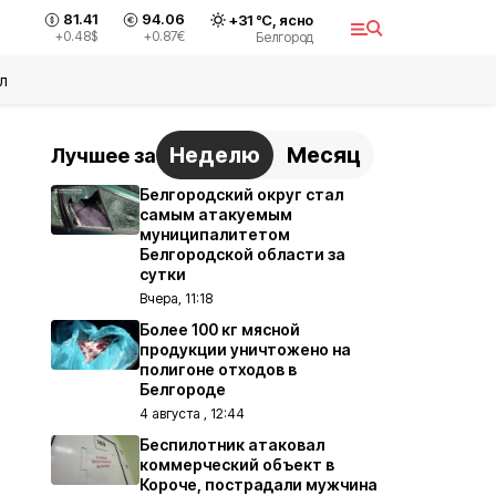
81.41
94.06
+
31
°С,
ясно
+0.48
$
+0.87
€
Белгород
л
Неделю
Месяц
Лучшее за
Белгородский округ стал
самым атакуемым
муниципалитетом
Белгородской области за
сутки
Вчера, 11:18
Более 100 кг мясной
продукции уничтожено на
полигоне отходов в
Белгороде
4 августа , 12:44
Беспилотник атаковал
коммерческий объект в
Короче, пострадали мужчина