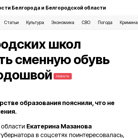
сти Белгорода и Белгородской области
Статьи
Культура
Экономика
СВО
Погода
Кримина
родских школ
ть сменную обувь
подошвой
Новость
рстве образования пояснили, что не
ения.
 области
Екатерина Мазанова
губернатора в соцсетях поинтересовалась,