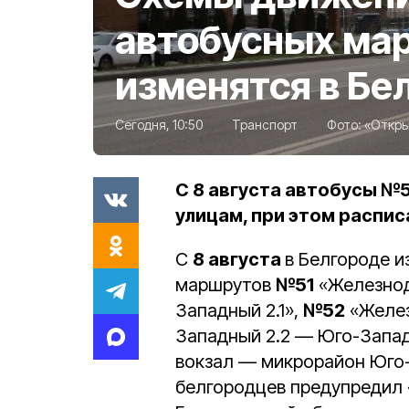
автобусных ма
изменятся в Бе
Сегодня, 10:50
Транспорт
Фото:
«Откры
С 8 августа автобусы №
улицам, при этом распи
С
8 августа
в Белгороде 
маршрутов
№51
«Железнод
Западный 2.1»,
№52
«Желез
Западный 2.2 — Юго-Запа
вокзал — микрорайон Юго-
белгородцев предупредил 