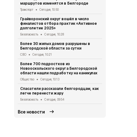
маршрутов изменятся в Белгороде
результате 
Транспорт
Сегодня, 10:50
СВО
Сегодня
Грайворонский округ вошёл в число
За сутки пр
финалистов отбора практик «Активное
области по
долголетие 2025»
СВО
Сегодня
Безопасность
Сегодня, 10:28
38-летняя б
Более 30 жилых домов разрушены в
пылу ссоры
Белгородской области за сутки
Криминал
Сег
СВО
Сегодня, 10:21
В Белгороде
Более 700 подростков из
временно о
Новооскольского округа Белгородской
освещение
области нашли подработку на каникулах
ЖКХ
Вчера, 
Общество
Сегодня, 10:13
В Белгород
Спасатели рассказали белгородцам, как
граждански
легче перенести жару
четверо
Безопасность
Сегодня, 09:54
СВО
Вчера, 
Все новости