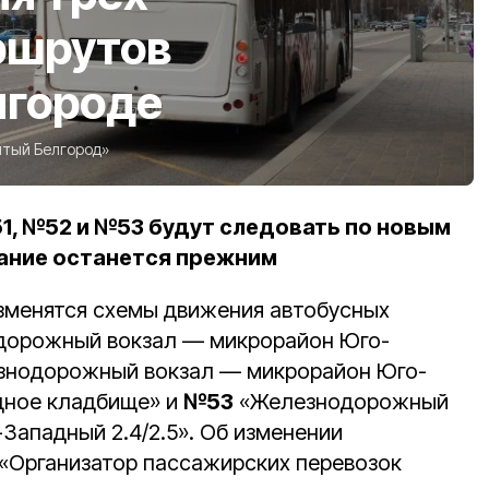
ршрутов
лгороде
тый Белгород»
51, №52 и №53 будут следовать по новым
сание останется прежним
изменятся схемы движения автобусных
орожный вокзал — микрорайон Юго-
нодорожный вокзал — микрорайон Юго-
дное кладбище» и
№53
«Железнодорожный
Западный 2.4/2.5». Об изменении
«Организатор пассажирских перевозок