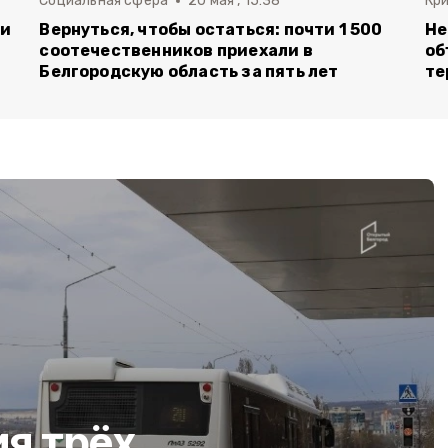
Социальная сфера
20 мая , 15:38
Кр
ли
Вернуться, чтобы остаться: почти 1 500
Не
соотечественников приехали в
об
Белгородскую область за пять лет
те
я трёх