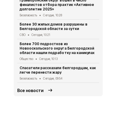
Грайворонский округ вошёл в число
За сутки пр
финалистов отбора практик «Активное
области по
долголетие 2025»
СВО
Сегодня
Безопасность
Сегодня, 10:28
38-летняя б
Более 30 жилых домов разрушены в
пылу ссоры
Белгородской области за сутки
Криминал
Сег
СВО
Сегодня, 10:21
В Белгороде
Более 700 подростков из
временно о
Новооскольского округа Белгородской
освещение
области нашли подработку на каникулах
ЖКХ
Вчера, 
Общество
Сегодня, 10:13
В Белгород
Спасатели рассказали белгородцам, как
граждански
легче перенести жару
четверо
Безопасность
Сегодня, 09:54
СВО
Вчера, 
Все новости