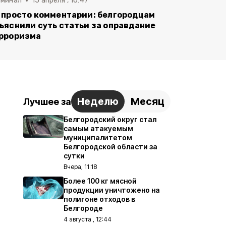
иминал
15 апреля , 16:47
 просто комментарии: белгородцам
ъяснили суть статьи за оправдание
рроризма
Неделю
Месяц
Лучшее за
Белгородский округ стал
самым атакуемым
муниципалитетом
Белгородской области за
сутки
Вчера, 11:18
Более 100 кг мясной
продукции уничтожено на
полигоне отходов в
Белгороде
4 августа , 12:44