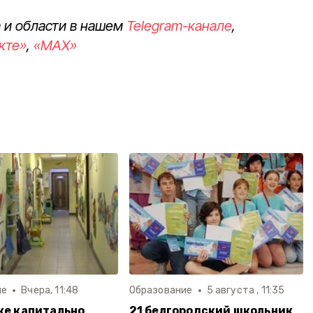
 и области в нашем
Telegram-канале
,
кте»
,
«MAX»
ие
Вчера, 11:48
Образование
5 августа , 11:35
ке капитально
21 белгородский школьник