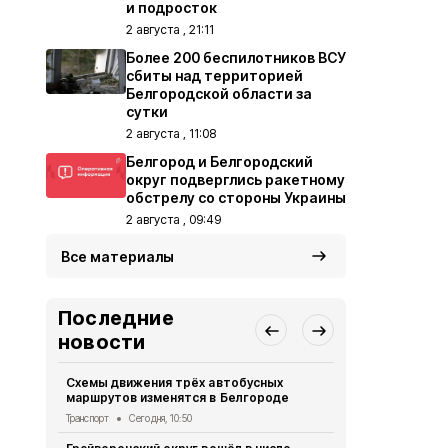
и подросток
2 августа , 21:11
Более 200 беспилотников ВСУ
сбиты над территорией
Белгородской области за
сутки
2 августа , 11:08
Белгород и Белгородский
округ подверглись ракетному
обстрелу со стороны Украины
2 августа , 09:49
Все материалы
Последние
новости
Схемы движения трёх автобусных
Пятеро бел
маршрутов изменятся в Белгороде
результате 
Транспорт
Сегодня, 10:50
СВО
Сегодня