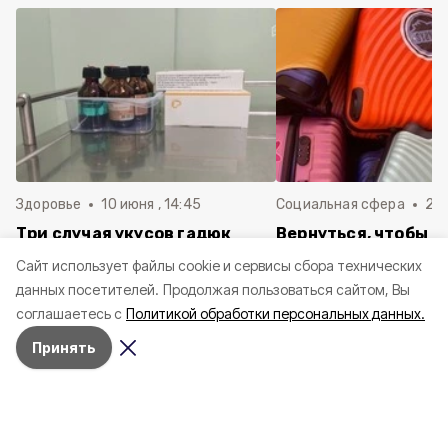
Здоровье
10 июня , 14:45
Социальная сфера
20 
Три случая укусов гадюк
Вернуться, чтобы о
зафиксировали в
почти 1 500
Cайт использует файлы cookie и сервисы сбора технических
Белгородской области с
соотечественников
данных посетителей.
Продолжая пользоваться сайтом, Вы
начала года
в Белгородскую обл
соглашаетесь с
Политикой обработки персональных данных.
пять лет
Принять