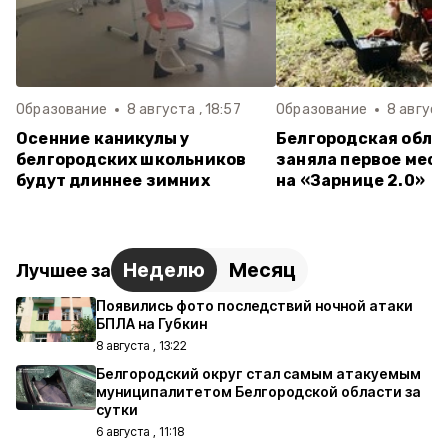
Образование
8 августа , 18:57
Образование
8 августа
Осенние каникулы у
Белгородская обла
белгородских школьников
заняла первое мест
будут длиннее зимних
на «Зарнице 2.0»
Неделю
Месяц
Лучшее за
Появились фото последствий ночной атаки
БПЛА на Губкин
8 августа , 13:22
Белгородский округ стал самым атакуемым
муниципалитетом Белгородской области за
сутки
6 августа , 11:18