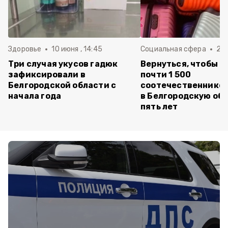
Здоровье
10 июня , 14:45
Социальная сфера
20 
Три случая укусов гадюк
Вернуться, чтобы о
зафиксировали в
почти 1 500
Белгородской области с
соотечественников
начала года
в Белгородскую обл
пять лет