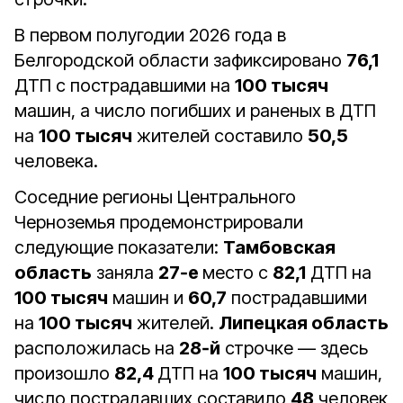
В первом полугодии 2026 года в
Белгородской области зафиксировано
76,1
ДТП с пострадавшими на
100 тысяч
машин, а число погибших и раненых в ДТП
на
100 тысяч
жителей составило
50,5
человека.
Соседние регионы Центрального
Черноземья продемонстрировали
следующие показатели:
Тамбовская
область
заняла
27‑е
место с
82,1
ДТП на
100 тысяч
машин и
60,7
пострадавшими
на
100 тысяч
жителей.
Липецкая область
расположилась на
28‑й
строчке — здесь
произошло
82,4
ДТП на
100 тысяч
машин,
число пострадавших составило
48
человек