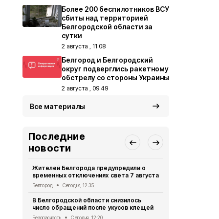
Более 200 беспилотников ВСУ
сбиты над территорией
Белгородской области за
сутки
2 августа , 11:08
Белгород и Белгородский
округ подверглись ракетному
обстрелу со стороны Украины
2 августа , 09:49
Все материалы
Последние
новости
Жителей Белгорода предупредили о
Двое жител
временных отключениях света 7 августа
обвиняются
бюджетных
Белгород
Сегодня, 12:35
Криминал
Сег
В Белгородской области снизилось
число обращений после укусов клещей
При атаке 
пострадали
Безопасность
Сегодня, 12:20