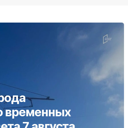
рода
о временных
ета 7 августа