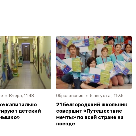
ие
Вчера, 11:48
Образование
5 августа , 11:35
ке капитально
21 белгородский школьник
тируют детский
совершит «Путешествие
лнышко»
мечты» по всей стране на
поезде