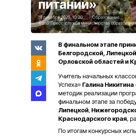
питании»
19 декабря 2025, 10:20
Образование
Фото:
Пресс-служба министерства образования
В финальном этапе прин
Белгородской, Липецкой
Орловской областей и К
Учитель начальных класс
Успеха»
Галина Никитина
методик реализации прогр
финальном этапе за победу
Липецкой
,
Нижегородск
Краснодарского края
, 
По итогам конкурсных исп