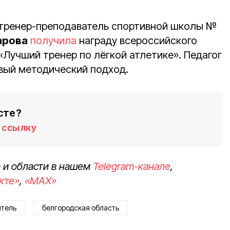
о тренер-преподаватель спортивной школы №
арова
получила
награду всероссийского
«Лучший тренер по лёгкой атлетике». Педагог
вый методический подход.
сте?
ссылку
 и области в нашем
Telegram-канале
,
кте»
,
«MAX»
итель
белгородская область