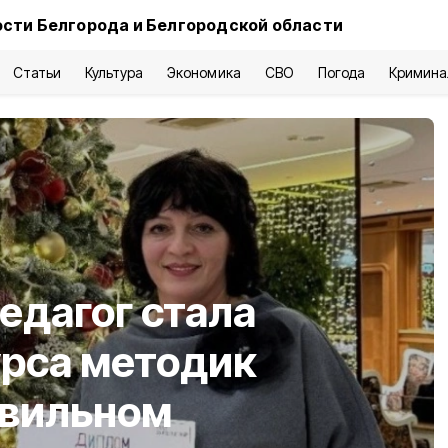
сти Белгорода и Белгородской области
Статьи
Культура
Экономика
СВО
Погода
Кримина
едагог стала
урса методик
авильном