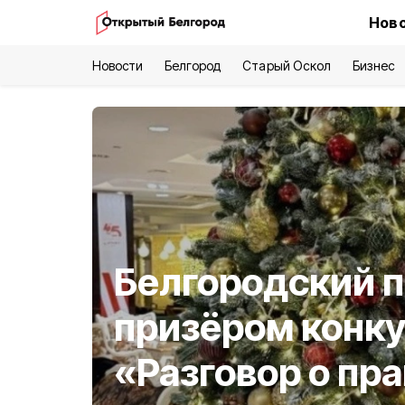
Ново
Новости
Белгород
Старый Оскол
Бизнес
Белгородский п
призёром конк
«Разговор о пр