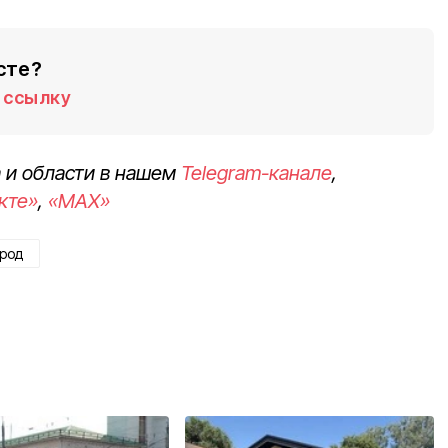
сте?
ссылку
 и области в нашем
Telegram-канале
,
кте»
,
«MAX»
род