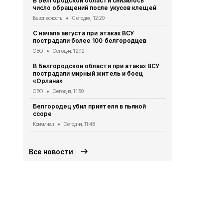
В Белгородской области снизилось
число обращений после укусов клещей
При атаке 
пострадали
Безопасность
Сегодня, 12:20
СВО
Сегодня,
С начала августа при атаках ВСУ
пострадали более 100 белгородцев
Схемы движ
маршрутов 
СВО
Сегодня, 12:12
Транспорт
Се
В Белгородской области при атаках ВСУ
пострадали мирный житель и боец
Грайворонск
«Орлана»
финалистов
долголетие
СВО
Сегодня, 11:50
Безопасность
Белгородец убил приятеля в пьяной
ссоре
Более 30 ж
Белгородско
Криминал
Сегодня, 11:48
СВО
Сегодня
Все новости