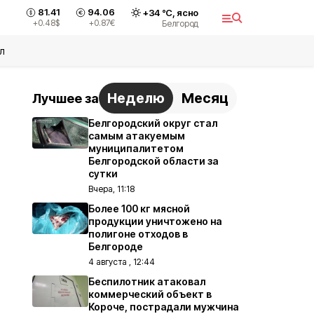
81.41
94.06
+
34
°С,
ясно
+0.48
$
+0.87
€
Белгород
л
Неделю
Месяц
Лучшее за
Белгородский округ стал
самым атакуемым
муниципалитетом
Белгородской области за
сутки
Вчера, 11:18
Более 100 кг мясной
продукции уничтожено на
полигоне отходов в
Белгороде
4 августа , 12:44
Беспилотник атаковал
коммерческий объект в
Короче, пострадали мужчина