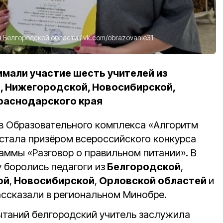
 Белгородской области
/
vk.com/obrazovanie31
имали участие шесть учителей из
, Нижегородской, Новосибирской,
раснодарского края
ов
Образовательного комплекса «Алгоритм
стала призёром всероссийского конкурса
аммы «Разговор о правильном питании». В
 боролись педагоги из
Белгородской
,
ой
,
Новосибирской
,
Орловской областей
и
рассказали в региональном Минобре.
ытаний белгородский учитель заслужила