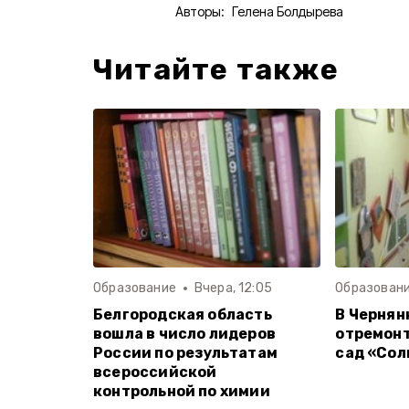
Авторы:
Гелена Болдырева
Читайте также
Образование
Вчера, 12:05
Образован
Белгородская область
В Чернян
вошла в число лидеров
отремон
России по результатам
сад «Со
всероссийской
контрольной по химии