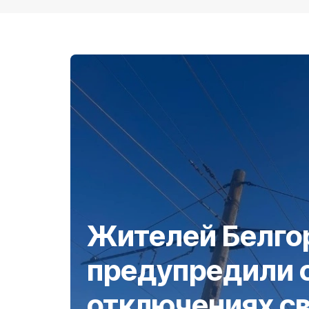
Жителей Белго
предупредили 
отключениях св