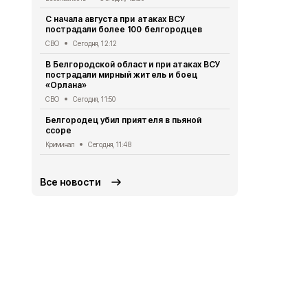
СВО
Сегодня,
С начала августа при атаках ВСУ
пострадали более 100 белгородцев
Схемы движ
маршрутов 
СВО
Сегодня, 12:12
Транспорт
Се
В Белгородской области при атаках ВСУ
пострадали мирный житель и боец
Грайворонск
«Орлана»
финалистов
долголетие
СВО
Сегодня, 11:50
Безопасность
Белгородец убил приятеля в пьяной
ссоре
Более 30 ж
Белгородско
Криминал
Сегодня, 11:48
СВО
Сегодня
Все новости