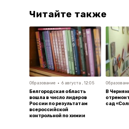
Читайте также
Образование
6 августа , 12:05
Образован
Белгородская область
В Чернян
вошла в число лидеров
отремон
России по результатам
сад «Со
всероссийской
контрольной по химии