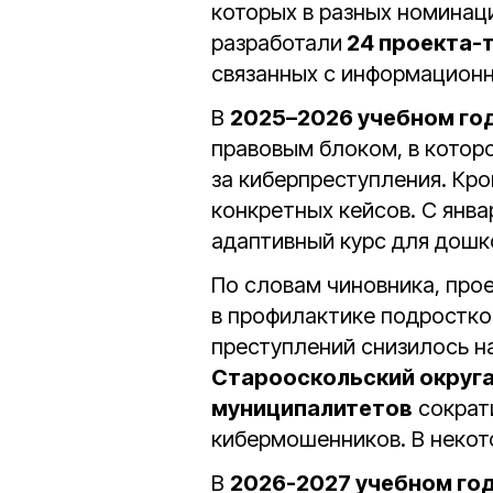
которых в разных номинац
разработали
24 проекта-
связанных с информационн
В
2025–2026 учебном го
правовым блоком, в котор
за киберпреступления. Кро
конкретных кейсов. С янва
адаптивный курс для дошк
По словам чиновника, про
в профилактике подростко
преступлений снизилось н
Старооскольский округ
муниципалитетов
сократ
кибермошенников. В некот
В
2026-2027 учебном го