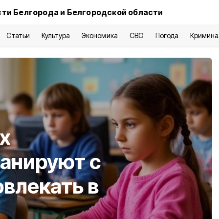
ти Белгорода и Белгородской области
Статьи
Культура
Экономика
СВО
Погода
Кримина
х
анируют с
влекать в