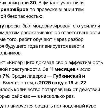
иях выиграли
30
. В финале участники
тренажёров
по проверке знаний тем,
ой безопасностью.
ду
проект был модернизирован: его усилили
ом детям рассказывают об ответственности
ме того, ребят обучают через разбор
ря будущего года планируется ввести
ольников.
ект «КиберЩит» доказал свою эффективность
вой преступности. За
11 месяцев
число
а
7%
. Среди лидеров —
Губкинский
и
а
. Вместе с тем, в
2025 году
в
19
из
22
илось количество потерпевших от действий
орых районах — в несколько раз.
ду
планируется создать полноценный курс