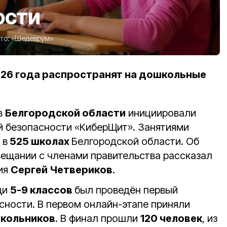
ости
то:
«Шедеврум»
26 года распространят на дошкольные
в
Белгородской области
инициировали
 безопасности «КиберЩит». Занятиями
 в
525 школах
Белгородской области. Об
ещании с членами правительства рассказал
ия
Сергей Четвериков
.
ди
5-9 классов
был проведён первый
сности. В первом онлайн-этапе приняли
школьников
. В финал прошли
120 человек
, из