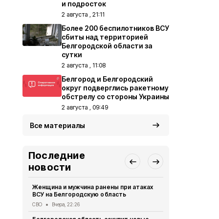
и подросток
2 августа , 21:11
Более 200 беспилотников ВСУ
сбиты над территорией
Белгородской области за
сутки
2 августа , 11:08
Белгород и Белгородский
округ подверглись ракетному
обстрелу со стороны Украины
2 августа , 09:49
Все материалы
Последние
новости
Женщина и мужчина ранены при атаках
В Белгород
ВСУ на Белгородскую область
похитили у 
предлогом 
СВО
Вчера, 22:26
Криминал
Вче