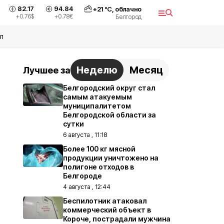
82.17
94.84
+
21
°С,
облачно
+0.76
$
+0.78
€
Белгород
л
Неделю
Месяц
Лучшее за
Белгородский округ стал
самым атакуемым
муниципалитетом
Белгородской области за
сутки
6 августа , 11:18
Более 100 кг мясной
продукции уничтожено на
полигоне отходов в
Белгороде
4 августа , 12:44
Беспилотник атаковал
коммерческий объект в
Короче, пострадали мужчина