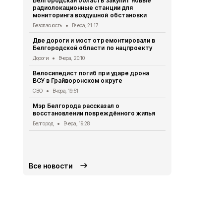
Белгородская область закупит новые
радиолокационные станции для
Житель Шеб
мониторинга воздушной обстановки
тяжёлые ра
дрона
Безопасность
Вчера, 21:17
СВО
Вчера, 1
Две дороги и мост отремонтировали в
Белгородской области по нацпроекту
Александр 
Борисовског
Дороги
Вчера, 20:10
освобожден
Велосипедист погиб при ударе дрона
Общество
Вч
ВСУ в Грайворонском округе
В выходные
СВО
Вчера, 19:51
аномальная
Мэр Белгорода рассказал о
Погода
Вчера
восстановлении повреждённого жилья
Белгородск
Белгород
Вчера, 19:28
лечить тяж
совместно 
СВО
Вчера, 1
Все новости