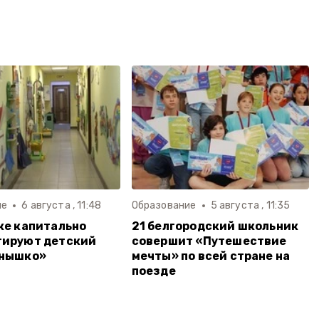
ие
6 августа , 11:48
Образование
5 августа , 11:35
ке капитально
21 белгородский школьник
тируют детский
совершит «Путешествие
лнышко»
мечты» по всей стране на
поезде