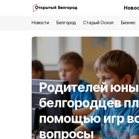
Новос
Новости
Белгород
Старый Оскол
Бизнес
Родителей юны
белгородцев пл
помощью игр во
вопросы