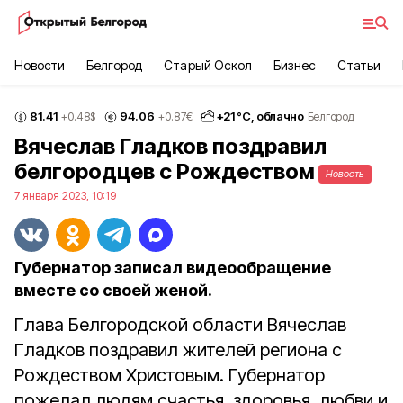
Новости
Белгород
Старый Оскол
Бизнес
Статьи
81.41
94.06
+
21
°С,
облачно
+0.48
$
+0.87
€
Белгород
Вячеслав Гладков поздравил
белгородцев с Рождеством
Новость
7 января 2023, 10:19
Губернатор записал видеообращение
вместе со своей женой.
Глава Белгородской области Вячеслав
Гладков поздравил жителей региона с
Рождеством Христовым. Губернатор
пожелал людям счастья, здоровья, любви и