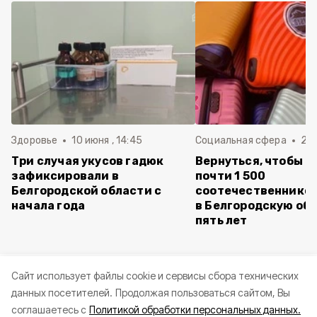
Здоровье
10 июня , 14:45
Социальная сфера
20 
Три случая укусов гадюк
Вернуться, чтобы о
зафиксировали в
почти 1 500
Белгородской области с
соотечественников
начала года
в Белгородскую обл
пять лет
Cайт использует файлы cookie и сервисы сбора технических
данных посетителей.
Продолжая пользоваться сайтом, Вы
соглашаетесь с
Политикой обработки персональных данных.