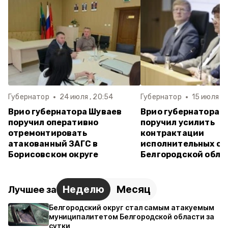
Губернатор
24 июля , 20:54
Губернатор
15 июля , 
Врио губернатора Шуваев
Врио губернатора 
поручил оперативно
поручил усилить
отремонтировать
контрактации
атакованный ЗАГС в
исполнительных ор
Борисовском округе
Белгородской обла
Неделю
Месяц
Лучшее за
Белгородский округ стал самым атакуемым
муниципалитетом Белгородской области за
сутки