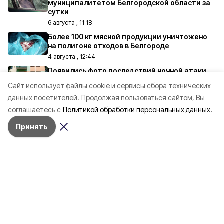
муниципалитетом Белгородской области за
сутки
6 августа , 11:18
Более 100 кг мясной продукции уничтожено
на полигоне отходов в Белгороде
4 августа , 12:44
Появились фото последствий ночной атаки
БПЛА на Губкин
Cайт использует файлы cookie и сервисы сбора технических
Сегодня, 13:22
данных посетителей.
Продолжая пользоваться сайтом, Вы
Беспилотник атаковал коммерческий объект
соглашаетесь с
Политикой обработки персональных данных.
в Короче, пострадали мужчина и подросток
2 августа , 21:11
Принять
Александр Шуваев оценил обновление
социальных объектов в Ракитянском округе
Сегодня, 09:56
Все материалы
Выбор редакции