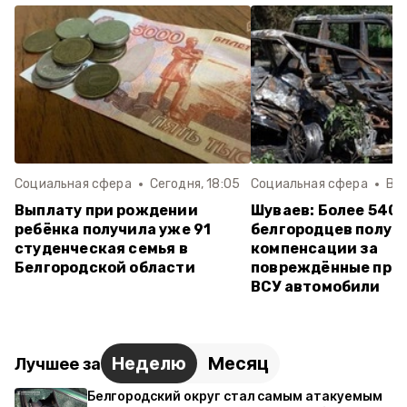
Социальная сфера
Сегодня, 18:05
Социальная сфера
Вче
Выплату при рождении
Шуваев: Более 540
ребёнка получила уже 91
белгородцев получ
студенческая семья в
компенсации за
Белгородской области
повреждённые при 
ВСУ автомобили
Неделю
Месяц
Лучшее за
Белгородский округ стал самым атакуемым