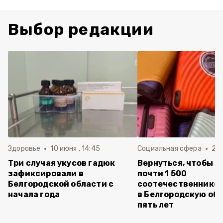
Выбор редакции
Здоровье
10 июня , 14:45
Социальная сфера
20 
Три случая укусов гадюк
Вернуться, чтобы о
зафиксировали в
почти 1 500
Белгородской области с
соотечественников
начала года
в Белгородскую обл
пять лет