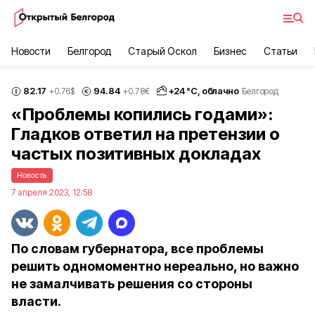
Новости
Белгород
Старый Оскол
Бизнес
Статьи
82.17
94.84
+
24
°С,
облачно
+0.76
$
+0.78
€
Белгород
«Проблемы копились годами»:
Гладков ответил на претензии о
частых позитивных докладах
Новость
7 апреля 2023, 12:58
По словам губернатора, все проблемы
решить одномоментно нереально, но важно
не замалчивать решения со стороны
власти.