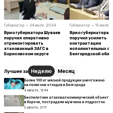
Губернатор
24 июля , 20:54
Губернатор
15 июля , 
Врио губернатора Шуваев
Врио губернатора 
поручил оперативно
поручил усилить
отремонтировать
контрактации
атакованный ЗАГС в
исполнительных ор
Борисовском округе
Белгородской обла
Неделю
Месяц
Лучшее за
Более 100 кг мясной продукции уничтожено
на полигоне отходов в Белгороде
4 августа , 12:44
Беспилотник атаковал коммерческий объект
в Короче, пострадали мужчина и подросток
2 августа , 21:11