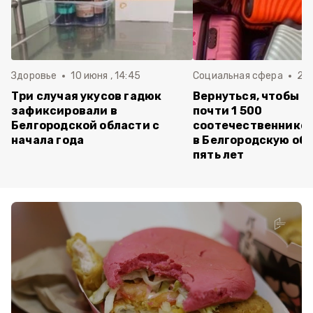
Здоровье
10 июня , 14:45
Социальная сфера
20 
Три случая укусов гадюк
Вернуться, чтобы о
зафиксировали в
почти 1 500
Белгородской области с
соотечественников
начала года
в Белгородскую обл
пять лет