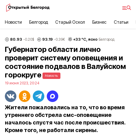
Новости
Белгород
Старый Оскол
Бизнес
Статьи
80.93
93.19
+
33
°С,
ясно
-0.20
$
-0.39
€
Белгород
Губернатор области лично
проверит систему оповещения и
состояние подвалов в Валуйском
горокруге
Новость
19 июня 2023, 20:24
Жители пожаловались на то, что во время
утреннего обстрела смс-оповещение
началось спустя час после происшествия.
Кроме того, не работали сирены.