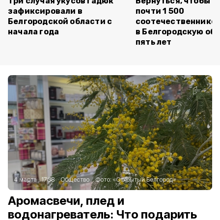
Три случая укусов гадюк
Вернуться, чтобы о
зафиксировали в
почти 1 500
Белгородской области с
соотечественников
начала года
в Белгородскую обл
пять лет
4 марта , 17:38
Общество
Фото:
«Открытый Белгород»
Аромасвечи, плед и
водонагреватель: Что подарить