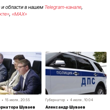
 и области в нашем
Telegram-канале
,
кте»
,
«MAX»
р
15 июля , 20:55
Губернатор
4 июля , 10:04
ернатора Шуваев
Александр Шуваев