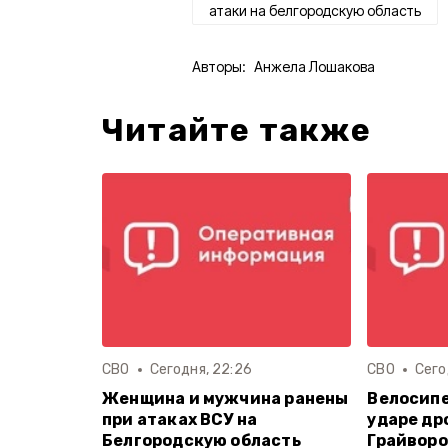
атаки на белгородскую область
Авторы:
Анжела Лошакова
Читайте также
СВО
Сегодня, 22:26
СВО
Сего
Женщина и мужчина ранены
Велосипе
при атаках ВСУ на
ударе др
Белгородскую область
Грайворо