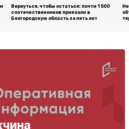
ли
Вернуться, чтобы остаться: почти 1 500
Не
соотечественников приехали в
об
Белгородскую область за пять лет
те
жчина