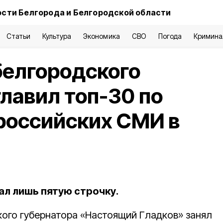
сти Белгорода и Белгородской области
Статьи
Культура
Экономика
СВО
Погода
Кримина
белгородского
главил топ-30 по
российских СМИ в
ал лишь пятую строчку.
кого губернатора «Настоящий Гладков» занял