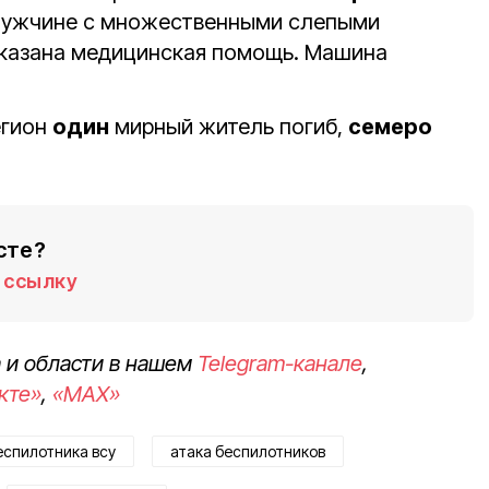
Мужчине с множественными слепыми
казана медицинская помощь. Машина
егион
один
мирный житель погиб,
семеро
сте?
ссылку
 и области в нашем
Telegram-канале
,
кте»
,
«MAX»
еспилотника всу
атака беспилотников