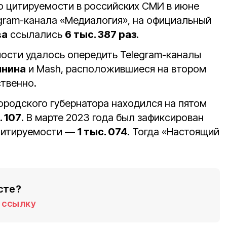
по цитируемости в российских СМИ в июне
egram-канала «Медиалогия», на официальный
ва
ссылались
6 тыс. 387 раз
.
мости удалось опередить Telegram-каналы
янина
и Mash, расположившиеся на втором
ственно.
ородского губернатора находился на пятом
. 107
. В марте 2023 года был зафиксирован
 цитируемости —
1 тыс. 074
. Тогда «Настоящий
сте?
ссылку