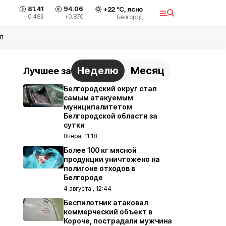
81.41
94.06
+
22
°С,
ясно
+0.48
$
+0.87
€
Белгород
л
Неделю
Месяц
Лучшее за
Белгородский округ стал
самым атакуемым
муниципалитетом
Белгородской области за
сутки
Вчера, 11:18
Более 100 кг мясной
продукции уничтожено на
полигоне отходов в
Белгороде
4 августа , 12:44
Беспилотник атаковал
коммерческий объект в
Короче, пострадали мужчина