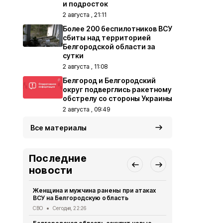
и подросток
2 августа , 21:11
Более 200 беспилотников ВСУ
сбиты над территорией
Белгородской области за
сутки
2 августа , 11:08
Белгород и Белгородский
округ подверглись ракетному
обстрелу со стороны Украины
2 августа , 09:49
Все материалы
Последние
новости
Женщина и мужчина ранены при атаках
В Белгород
ВСУ на Белгородскую область
похитили у 
предлогом 
СВО
Сегодня, 22:26
Криминал
Сег