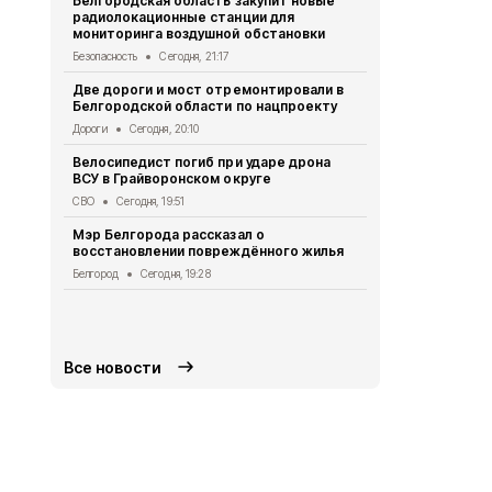
Белгородская область закупит новые
радиолокационные станции для
Житель Шеб
мониторинга воздушной обстановки
тяжёлые ра
дрона
Безопасность
Сегодня, 21:17
СВО
Сегодня
Две дороги и мост отремонтировали в
Белгородской области по нацпроекту
Александр 
Борисовског
Дороги
Сегодня, 20:10
освобожден
Велосипедист погиб при ударе дрона
Общество
Се
ВСУ в Грайворонском округе
В выходные
СВО
Сегодня, 19:51
аномальная
Мэр Белгорода рассказал о
Погода
Сегод
восстановлении повреждённого жилья
Белгородск
Белгород
Сегодня, 19:28
лечить тяж
совместно 
СВО
Сегодня
Все новости