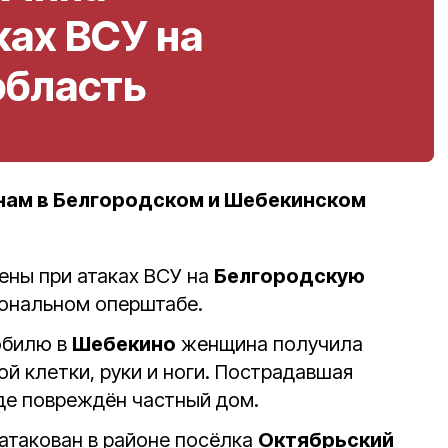
ках ВСУ на
область
нам в Белгородском и Шебекинском
ены при атаках ВСУ на
Белгородскую
иональном оперштабе.
обилю в
Шебекино
женщина получила
й клетки, руки и ноги. Пострадавшая
оде повреждён частный дом.
атакован в районе посёлка
Октябрьский