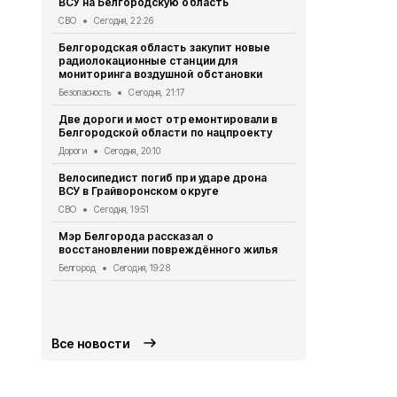
ВСУ на Белгородскую область
похитили у 
предлогом 
СВО
Сегодня, 22:26
Криминал
Сег
Белгородская область закупит новые
радиолокационные станции для
Житель Шеб
мониторинга воздушной обстановки
тяжёлые ра
дрона
Безопасность
Сегодня, 21:17
СВО
Сегодня
Две дороги и мост отремонтировали в
Белгородской области по нацпроекту
Александр 
Борисовског
Дороги
Сегодня, 20:10
освобожден
Велосипедист погиб при ударе дрона
Общество
Се
ВСУ в Грайворонском округе
В выходные
СВО
Сегодня, 19:51
аномальная
Мэр Белгорода рассказал о
Погода
Сегод
восстановлении повреждённого жилья
Белгородск
Белгород
Сегодня, 19:28
лечить тяж
совместно 
СВО
Сегодня
Все новости