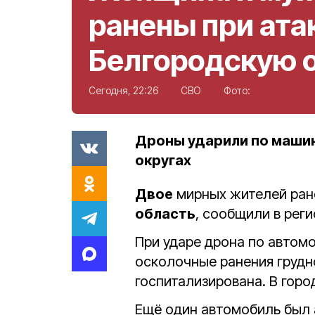
ранены при ата
Белгородскую 
Сегодня, 22:26
СВО
Фото:
Дроны ударили по маши
округах
Двое
мирных жителей ран
область
, сообщили в рег
При ударе дрона по автом
осколочные ранения грудно
госпитализирована. В гор
Ещё один автомобиль был 